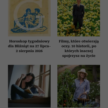
analizować ruch w naszej witrynie. Informacje o tym, jak
korzystasz z naszej witryny, udostępniamy partnerom
społecznościowym, reklamowym i analitycznym.
Partnerzy mogą połączyć te informacje z innymi danymi
otrzymanymi od Ciebie lub uzyskanymi podczas
korzystania z ich usług.
Horoskop tygodniowy
Filmy, które otwierają
dla Bliźniąt na 27 lipca–
oczy. 10 historii, po
2 sierpnia 2026
których inaczej
spojrzysz na życie