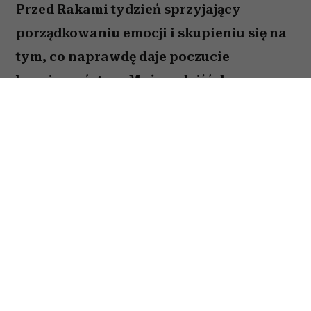
Przed Rakami tydzień sprzyjający
porządkowaniu emocji i skupieniu się na
tym, co naprawdę daje poczucie
bezpieczeństwa. Możesz dojść do
ważnych wniosków dotyczących relacji,
pracy lub planów na najbliższe miesiące.
To dobry moment, by zaufać sobie i nie
odkładać decyzji, które od dawna czekają
na realizację. Sprawdź, co gwiazdy
przygotowały dla Raka na okres od 27
lipca do 2 sierpnia 2026 roku.
Spis treści: