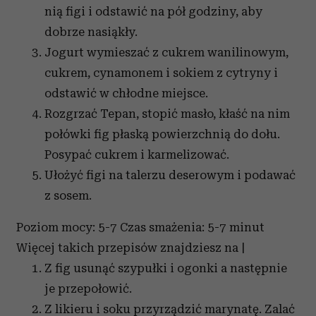
nią figi i odstawić na pół godziny, aby
dobrze nasiąkły.
Jogurt wymieszać z cukrem wanilinowym,
cukrem, cynamonem i sokiem z cytryny i
odstawić w chłodne miejsce.
Rozgrzać Tepan, stopić masło, kłaść na nim
połówki fig płaską powierzchnią do dołu.
Posypać cukrem i karmelizować.
Ułożyć figi na talerzu deserowym i podawać
z sosem.
Poziom mocy: 5-7
Czas smażenia: 5-7 minut
Więcej takich przepisów znajdziesz na |
Z fig usunąć szypułki i ogonki a następnie
je przepołowić.
Z likieru i soku przyrządzić marynatę. Zalać