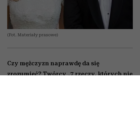
(Fot. Materiały prasowe)
Czy mężczyzn naprawdę da się
zrozumieć? Twórcy „7 rzeczy, których nie
wiecie o facetach” z przymrużeniem oka
próbują odpowiedzieć na to pytanie,
opowiadając o miłości, przyjaźni i
codziennych problemach kilku
bohaterów. Film Kingi Lewińskiej to
lekka komedia romantyczna, która łączy