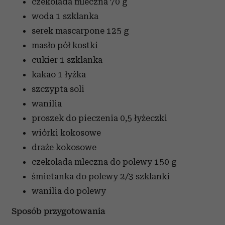
czekolada mleczna
70 g
woda
1 szklanka
serek mascarpone
125 g
masło
pół kostki
cukier
1 szklanka
kakao
1 łyżka
szczypta soli
wanilia
proszek do pieczenia
0,5 łyżeczki
wiórki kokosowe
draże kokosowe
czekolada mleczna do polewy
150 g
śmietanka do polewy
2/3 szklanki
wanilia do polewy
Sposób przygotowania