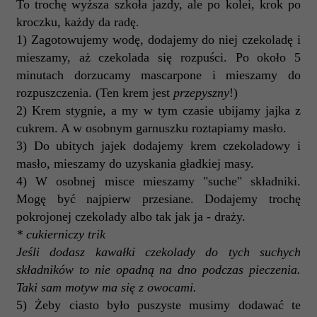
To trochę wyższa szkoła jazdy, ale po kolei, krok po
kroczku, każdy da radę.
1) Zagotowujemy wodę, dodajemy do niej czekoladę i
mieszamy, aż czekolada się rozpuści. Po około 5
minutach dorzucamy mascarpone i mieszamy do
rozpuszczenia. (Ten krem jest
przepyszny
!)
2) Krem stygnie, a my w tym czasie ubijamy jajka z
cukrem. A w osobnym garnuszku roztapiamy masło.
3) Do ubitych jajek dodajemy krem czekoladowy i
masło, mieszamy do uzyskania gładkiej masy.
4) W osobnej misce mieszamy "suche" składniki.
Mogę być najpierw przesiane. Dodajemy trochę
pokrojonej czekolady albo tak jak ja - draży.
* cukierniczy trik
Jeśli dodasz kawałki czekolady do tych suchych
składników to nie opadną na dno podczas pieczenia.
Taki sam motyw ma się z owocami.
5) Żeby ciasto było puszyste musimy dodawać te