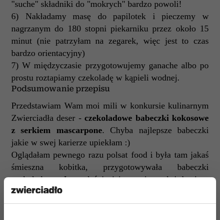
"suche" składniki do "mokrych" bardzo powoli!
6) Nakładamy masę do papilotek i pieczemy w
nagrzanym do 180 stopni piekarniku przez około 15
minut (nie patrzyłam na zegarek, więc jest to czas
bardzo orientacyjny)
7) W międzyczasie przygotowujemy ganache albo po
prostu roztapiamy czekoladę w kąpieli wodnej.
Podsumowanie przepisu
Przedstawiam Wam moi mili w konkursie kulinarnym
Zwierciadła deser -
czekoladowe babeczki kokosowe
z serkiem mascarpone
. Chyba najlepsze babeczki
jakie w swej karierze upiekłam :)
Oglądałam pewnego razu polsat food i była tam jakaś
śmieszna kobitka, przygotowywała babeczki
czekoladowe. I to właśnie jej przepis posłużył mi za
inspirację - część składników wymieniłam, proporcje
pozmieniałam i tak oto powstała receptura idealna ;)
Przepis umieściłam również na blogu: