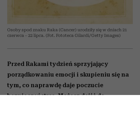
Osoby spod znaku Raka (Cancer) urodziły się w dniach 21
czerwca – 22 lipca. (Fot. Fototeca Gilardi/Getty Images)
Przed Rakami tydzień sprzyjający
porządkowaniu emocji i skupieniu się na
tym, co naprawdę daje poczucie
bezpieczeństwa. Możesz dojść do
ważnych wniosków dotyczących relacji,
pracy lub planów na najbliższe miesiące.
To dobry moment, by zaufać sobie i nie
odkładać decyzji, które od dawna czekają