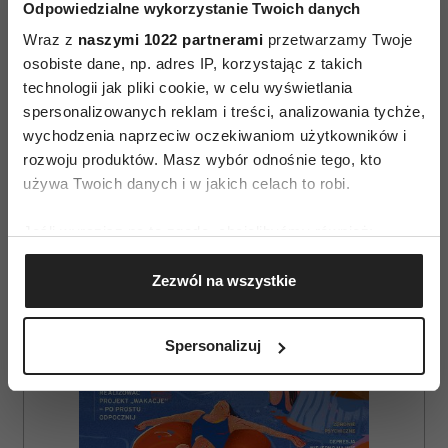
Odpowiedzialne wykorzystanie Twoich danych
Wraz z
naszymi 1022 partnerami
przetwarzamy Twoje
osobiste dane, np. adres IP, korzystając z takich
technologii jak pliki cookie, w celu wyświetlania
spersonalizowanych reklam i treści, analizowania tychże,
wychodzenia naprzeciw oczekiwaniom użytkowników i
rozwoju produktów. Masz wybór odnośnie tego, kto
AUTOPROMOCJA
używa Twoich danych i w jakich celach to robi.
Jeśli wyrazisz na to zgodę, chcielibyśmy również:
Gromadzić dane dotyczące Twojej lokalizacji
Zezwól na wszystkie
geograficznej z dokładnością nawet do kilku metrów
Identyfikować Twoje urządzenie, aktywnie
analizując charakteryzującego je zbiory danych
Spersonalizuj
(fingerprinting, czyli wirtualny odcisk palca)
Dowiedz się więcej odnośnie tego, jak Twoje osobiste
dane są przetwarzane oraz ustaw własne preferencje w
sekcji szczegółów
. W Deklaracji plików cookie możesz