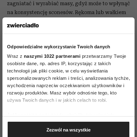
zagniatać i wyrabiać masy, gdyż może to wpłynąć
na konsystencję sconesów. Rękoma lub wałkiem
rozpłaszczyć masę, ma mieć ok. 2-2.5cm
grubości. Pociąć na sconesy – ja pocięłam na
krzyż i powstały cztery, ale można wyciąć
Odpowiedzialne wykorzystanie Twoich danych
dowolne kształty (tradycyjny to okrągły),
Wraz z
naszymi 1022 partnerami
przetwarzamy Twoje
pamiętając o tym, że ciasta na sconesy nie
osobiste dane, np. adres IP, korzystając z takich
powinno się zlepiać ze skrawków i ponownie
technologii jak pliki cookie, w celu wyświetlania
wyrabiać. Tako rzecze babcia świetnego szefa
spersonalizowanych reklam i treści, analizowania tychże,
kuchni z Północnego Yorkshire – Jamesa
wychodzenia naprzeciw oczekiwaniom użytkowników i
Martina. Sconesy ułożyć na blaszce wyłożonej
rozwoju produktów. Masz wybór odnośnie tego, kto
używa Twoich danych i w jakich celach to robi.
papierem do pieczenia.
Piec w piekarniku nagrzanym do 200 stopni,
Jeśli wyrazisz na to zgodę, chcielibyśmy również:
przez ok. 15 minut. Jeśli chcemy mieć błyszczące
Gromadzić dane dotyczące Twojej lokalizacji
Zezwól na wszystkie
geograficznej z dokładnością nawet do kilku metrów
sconesy, to należy przed pieczeniem posmarować