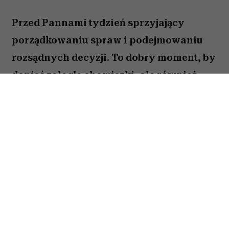
Przed Pannami tydzień sprzyjający
porządkowaniu spraw i podejmowaniu
rozsądnych decyzji. To dobry moment, by
dopiąć zaległe obowiązki, ale również
zastanowić się, które z nich naprawdę są
warte twojej energii. Nie wszystko musisz
zrobić od razu. Sprawdź, co gwiazdy
przygotowały dla Panny na okres od 27
lipca do 2 sierpnia 2026 roku.
Spis treści: