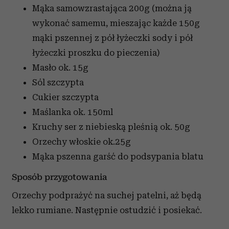
Mąka samowzrastająca
200g (można ją
wykonać samemu, mieszając każde 150g
mąki pszennej z pół łyżeczki sody i pół
łyżeczki proszku do pieczenia)
Masło
ok. 15g
Sól
szczypta
Cukier
szczypta
Maślanka
ok. 150ml
Kruchy ser z niebieską pleśnią
ok. 50g
Orzechy włoskie
ok.25g
Mąka pszenna
garść do podsypania blatu
Sposób przygotowania
Orzechy podprażyć na suchej patelni, aż będą
lekko rumiane. Następnie ostudzić i posiekać.