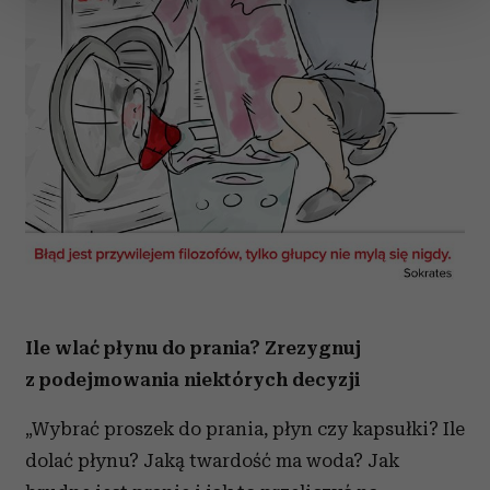
zmienić lub wycofać swoją zgodę w dowolnej chwili.
Wykorzystujemy pliki cookie do spersonalizowania treści
i reklam, aby oferować funkcje społecznościowe i
analizować ruch w naszej witrynie. Informacje o tym, jak
korzystasz z naszej witryny, udostępniamy partnerom
społecznościowym, reklamowym i analitycznym.
Partnerzy mogą połączyć te informacje z innymi danymi
otrzymanymi od Ciebie lub uzyskanymi podczas
korzystania z ich usług.
Ile wlać płynu do prania? Zrezygnuj
z podejmowania niektórych decyzji
„Wybrać proszek do prania, płyn czy kapsułki? Ile
dolać płynu? Jaką twardość ma woda? Jak