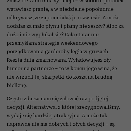
znasz to? Albo inna sytuacja – w sobotni poranek
wstawiasz pranie, a w niedzielne popołudnie
odkrywasz, że zapomniałaś je rozwiesić. A może
dodałaś za mało płynu i plamy nie zeszły? Albo za
dużo i nie wypłukał się? Cała starannie
przemyślana strategia weekendowego
porządkowania garderoby legła w gruzach.
Reszta dnia zmarnowana. Wyładowujesz zły
humor na partnerze – to w końcu jego wina, że
nie wrzucił tej skarpetki do kosza na brudną
bieliznę.
Często zdarza nam się żałować raz podjętej
decyzji. Alternatywa, z której zrezygnowaliśmy,
wydaje się bardziej atrakcyjna. A może tak
naprawdę nie ma dobrych i złych decyzji – są