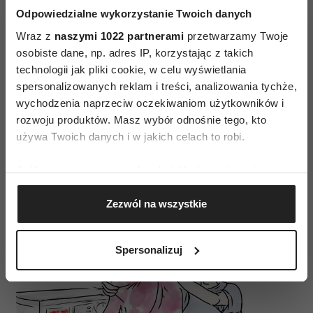
prania, żeby później automatycznie stosować
Odpowiedzialne wykorzystanie Twoich danych
w życiu, to strategia CAR. Kiedy staniesz przed
Wraz z
naszymi 1022 partnerami
przetwarzamy Twoje
decyzją, zadaj sobie trzy pytania: Jaki jest twój
osobiste dane, np. adres IP, korzystając z takich
Cel (czysta bluzka)? Jakie są Alternatywy (w tym
technologii jak pliki cookie, w celu wyświetlania
spersonalizowanych reklam i treści, analizowania tychże,
wypadku mamy „alternatywy cztery”: uprać
wychodzenia naprzeciw oczekiwaniom użytkowników i
z białymi, z kolorowymi, uprać ręcznie, oddać do
rozwoju produktów. Masz wybór odnośnie tego, kto
pralni)? Jakie jest Ryzyko (zafarbowanie
używa Twoich danych i w jakich celach to robi.
ubrania)? Odpowiedzi uporządkują problem,
odkryją nowe możliwości i pomogą podjąć
Jeśli wyrazisz na to zgodę, chcielibyśmy również:
właściwą decyzję.
Gromadzić dane dotyczące Twojej lokalizacji
Zezwól na wszystkie
geograficznej z dokładnością nawet do kilku metrów
Identyfikować Twoje urządzenie, aktywnie
analizując charakteryzującego je zbiory danych
Spersonalizuj
(fingerprinting, czyli wirtualny odcisk palca)
Dowiedz się więcej odnośnie tego, jak Twoje osobiste
dane są przetwarzane oraz ustaw własne preferencje w
sekcji szczegółów
. W Deklaracji plików cookie możesz