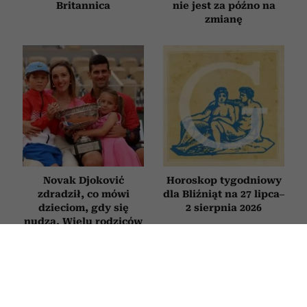
Britannica
nie jest za późno na
zmianę
Novak Djoković
Horoskop tygodniowy
zdradził, co mówi
dla Bliźniąt na 27 lipca–
dzieciom, gdy się
2 sierpnia 2026
nudzą. Wielu rodziców
będzie zaskoczonych
PSYCHOLOGIA