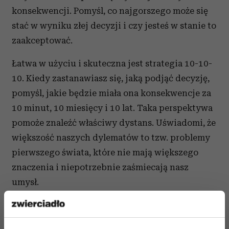
konsekwencji. Pomyśl, co najgorszego może się
stać w wyniku złej decyzji i czy jesteś w stanie to
zaakceptować.
Łatwa w użyciu i skuteczna jest strategia 10-10-
10. Kiedy zastanawiasz się, jaką podjąć decyzję,
pomyśl, jakie będzie miała ona konsekwencje za
10 minut, 10 miesięcy i 10 lat. Taka perspektywa
pomoże znaleźć właściwy dystans. Uświadomi, że
większość naszych dylematów to tzw. problemy
pierwszego świata, które nie mają większego
znaczenia i niepotrzebnie zaśmiecają nasz
umysł.
Inny rodzaj przydatnego narzędzia, z którym
warto zaprzyjaźnić się na przykład podczas