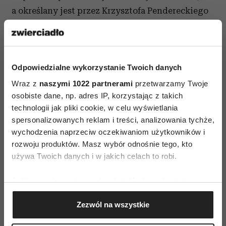
a określany jest przez Krzysztofa Pendereckiego
jako „jeden z najbardziej obiecujących
dyrygentów młodszej generacji” - podbiło serca
widzów także podczas występu na Festiwalu
Odpowiedzialne wykorzystanie Twoich danych
Filmu i Sztuki w Kazimierzu Dolnym oraz na
Pergoli przy Hali Stulecia we Wrocławiu.
Wraz z
naszymi 1022 partnerami
przetwarzamy Twoje
osobiste dane, np. adres IP, korzystając z takich
Pięknym zwieńczeniem ostatniego koncertu
technologii jak pliki cookie, w celu wyświetlania
letniego tournée był pokaz Wrocławskiej
spersonalizowanych reklam i treści, analizowania tychże,
Fontanny Multimedialnej, który zachwycił
wychodzenia naprzeciw oczekiwaniom użytkowników i
wszystkich muzyków jak i zebrane przy Hali
rozwoju produktów. Masz wybór odnośnie tego, kto
używa Twoich danych i w jakich celach to robi.
Stulecia tłumy widzów.
Publiczność reagowała spontanicznie i z wielkim
Jeśli wyrazisz na to zgodę, chcielibyśmy również:
entuzjazmem, kiedy rozpoznawała pierwsze
Gromadzić dane dotyczące Twojej lokalizacji
Zezwól na wszystkie
geograficznej z dokładnością nawet do kilku metrów
dźwięki popularnych hitów. Wielka siła płynęła
Identyfikować Twoje urządzenie, aktywnie
z aranżacji przygotowanych specjalnie na to