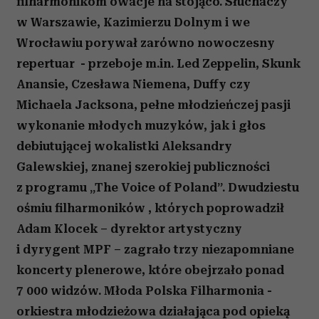
filharmonikom owacje na stojąco. Słuchaczy
w Warszawie, Kazimierzu Dolnym i we
Wrocławiu porywał zarówno nowoczesny
repertuar - przeboje m.in. Led Zeppelin, Skunk
Anansie, Czesława Niemena, Duffy czy
Michaela Jacksona, pełne młodzieńczej pasji
wykonanie młodych muzyków, jak i głos
debiutującej wokalistki Aleksandry
Galewskiej, znanej szerokiej publiczności
z programu
„The Voice of Poland”.
Dwudziestu
ośmiu filharmoników , których poprowadził
Adam Klocek – dyrektor artystyczny
i dyrygent MPF – zagrało trzy niezapomniane
koncerty plenerowe, które obejrzało ponad
7 000 widzów. Młoda Polska Filharmonia -
orkiestra młodzieżowa działająca pod opieką