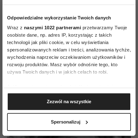
coachingu?
Odpowiedzialne wykorzystanie Twoich danych
Najciekawsza odpowiedź zostanie nagrodzona
Wraz z
naszymi 1022 partnerami
przetwarzamy Twoje
pakietem 3 indywidualnych sesji
osobiste dane, np. adres IP, korzystając z takich
coachingowych z psychologiem i coachem
technologii jak pliki cookie, w celu wyświetlania
Martyną Gralewską. Spotkania mogę się odbywać
spersonalizowanych reklam i treści, analizowania tychże,
wychodzenia naprzeciw oczekiwaniom użytkowników i
w Warszawie bądź przez komunikator Skype.
rozwoju produktów. Masz wybór odnośnie tego, kto
Zapraszamy do udziału w konkursie. Zapraszamy
używa Twoich danych i w jakich celach to robi.
do wysyłania zgłoszeń na
Jeśli wyrazisz na to zgodę, chcielibyśmy również:
konkurs.portal@zwierciadlo.pl
.
Gromadzić dane dotyczące Twojej lokalizacji
Zezwól na wszystkie
geograficznej z dokładnością nawet do kilku metrów
Identyfikować Twoje urządzenie, aktywnie
analizując charakteryzującego je zbiory danych
Spersonalizuj
(fingerprinting, czyli wirtualny odcisk palca)
Dowiedz się więcej odnośnie tego, jak Twoje osobiste