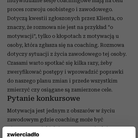
Indywidualne sesje coachingowe mają na celu
proces rozwoju osobistego i zawodowego.
Dotyczą kwestii zgłoszonych przez Klienta, co
znaczy, że rozmowa nie jest na przykład “o
motywacji”, tylko o kłopotach z motywacją u
osoby, która zgłasza się na coaching. Rozmowa
dotyczy sytuacji z życia zawodowego tej osoby.
Czasami warto spotkać się kilka razy, żeby
zweryfikować postępy i wprowadzić poprawki
do naszego planu zmian i przede wszystkim
zmierzyć czy osiągane są zamierzone cele.
Pytanie konkursowe
Motywacja jest jednym z obszarów w życiu
zawodowym gdzie coaching może być
użyteczny. W jakich jeszcze sytuacjach i
obszarach widzisz możliwość skorzystania z