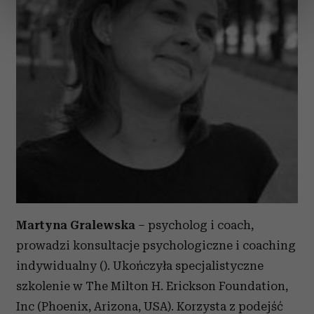
dane są przetwarzane oraz ustaw własne preferencje w
sekcji szczegółów
. W Deklaracji plików cookie możesz
zmienić lub wycofać swoją zgodę w dowolnej chwili.
Wykorzystujemy pliki cookie do spersonalizowania treści
i reklam, aby oferować funkcje społecznościowe i
analizować ruch w naszej witrynie. Informacje o tym, jak
korzystasz z naszej witryny, udostępniamy partnerom
społecznościowym, reklamowym i analitycznym.
Partnerzy mogą połączyć te informacje z innymi danymi
otrzymanymi od Ciebie lub uzyskanymi podczas
korzystania z ich usług.
Martyna Gralewska
– psycholog i coach,
prowadzi konsultacje psychologiczne i coaching
indywidualny (). Ukończyła specjalistyczne
szkolenie w The Milton H. Erickson Foundation,
Inc (Phoenix, Arizona, USA). Korzysta z podejść