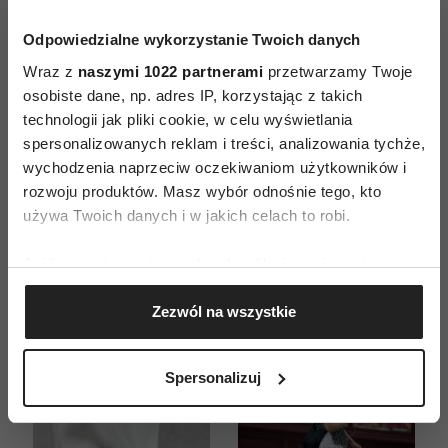
Odpowiedzialne wykorzystanie Twoich danych
Wraz z
naszymi 1022 partnerami
przetwarzamy Twoje
osobiste dane, np. adres IP, korzystając z takich
technologii jak pliki cookie, w celu wyświetlania
ZAMÓW
spersonalizowanych reklam i treści, analizowania tychże,
wychodzenia naprzeciw oczekiwaniom użytkowników i
WYDANIE DRUKOWANE
rozwoju produktów. Masz wybór odnośnie tego, kto
używa Twoich danych i w jakich celach to robi.
E-WYDANIE
Jeśli wyrazisz na to zgodę, chcielibyśmy również:
Gromadzić dane dotyczące Twojej lokalizacji
Zezwól na wszystkie
geograficznej z dokładnością nawet do kilku metrów
Identyfikować Twoje urządzenie, aktywnie
analizując charakteryzującego je zbiory danych
Spersonalizuj
(fingerprinting, czyli wirtualny odcisk palca)
Dowiedz się więcej odnośnie tego, jak Twoje osobiste
dane są przetwarzane oraz ustaw własne preferencje w