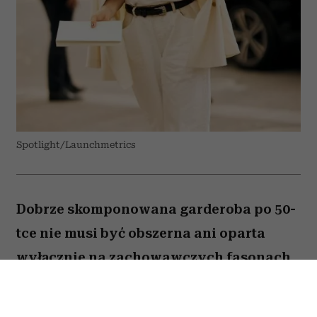
Spotlight/Launchmetrics
Dobrze skomponowana garderoba po 50-
tce nie musi być obszerna ani oparta
wyłącznie na zachowawczych fasonach.
Wystarczy kilka odpowiednio dobranych
elementów, aby codzienne stylizacje