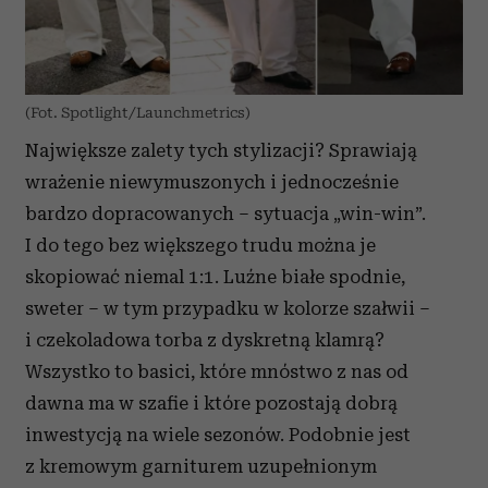
(Fot. Spotlight/Launchmetrics)
Największe zalety tych stylizacji? Sprawiają
wrażenie niewymuszonych i jednocześnie
bardzo dopracowanych – sytuacja „win-win”.
I do tego bez większego trudu można je
skopiować niemal 1:1. Luźne białe spodnie,
sweter – w tym przypadku w kolorze szałwii –
i czekoladowa torba z dyskretną klamrą?
Wszystko to basici, które mnóstwo z nas od
dawna ma w szafie i które pozostają dobrą
inwestycją na wiele sezonów. Podobnie jest
z kremowym garniturem uzupełnionym