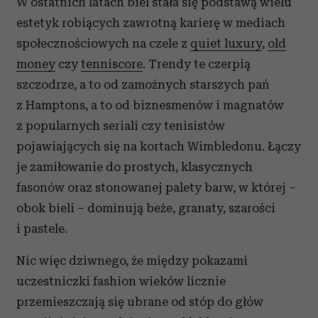
W ostatnich latach biel stała się podstawą wielu
estetyk robiących zawrotną karierę w mediach
społecznościowych na czele z
quiet luxury
,
old
money
czy
tenniscore
. Trendy te czerpią
szczodrze, a to od zamożnych starszych pań
z Hamptons, a to od biznesmenów i magnatów
z popularnych seriali czy tenisistów
pojawiających się na kortach Wimbledonu. Łączy
je zamiłowanie do prostych, klasycznych
fasonów oraz stonowanej palety barw, w której –
obok bieli – dominują beże, granaty, szarości
i pastele.
Nic więc dziwnego, że między pokazami
uczestniczki fashion wieków licznie
przemieszczają się ubrane od stóp do głów