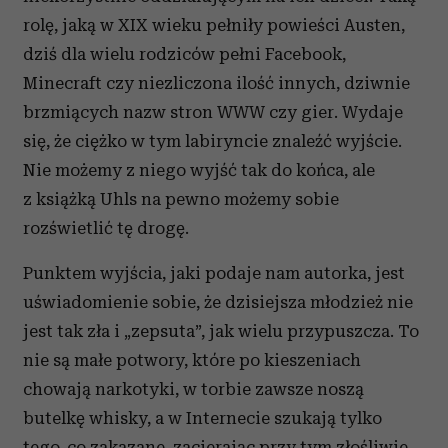
Partnerzy mogą połączyć te informacje z innymi danymi
rolę, jaką w XIX wieku pełniły powieści Austen,
otrzymanymi od Ciebie lub uzyskanymi podczas
dziś dla wielu rodziców pełni Facebook,
korzystania z ich usług.
Minecraft czy niezliczona ilość innych, dziwnie
brzmiących nazw stron WWW czy gier. Wydaje
się, że ciężko w tym labiryncie znaleźć wyjście.
Nie możemy z niego wyjść tak do końca, ale
z książką Uhls na pewno możemy sobie
rozświetlić tę drogę.
Punktem wyjścia, jaki podaje nam autorka, jest
uświadomienie sobie, że dzisiejsza młodzież nie
jest tak zła i „zepsuta”, jak wielu przypuszcza. To
nie są małe potwory, które po kieszeniach
chowają narkotyki, w torbie zawsze noszą
butelkę whisky, a w Internecie szukają tylko
tego, co zakazane, zacierając przy tym złośliwie