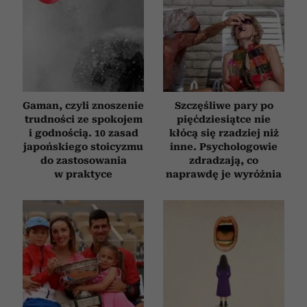
Gaman, czyli znoszenie
Szczęśliwe pary po
trudności ze spokojem
pięćdziesiątce nie
i godnością. 10 zasad
kłócą się rzadziej niż
japońskiego stoicyzmu
inne. Psychologowie
do zastosowania
zdradzają, co
w praktyce
naprawdę je wyróżnia