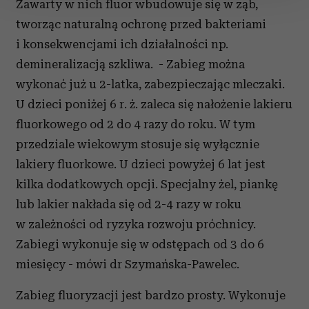
Zawarty w nich fluor wbudowuje się w ząb,
tworząc naturalną ochronę przed bakteriami
Wykorzystujemy pliki cookie do spersonalizowania treści
i konsekwencjami ich działalności np.
i reklam, aby oferować funkcje społecznościowe i
demineralizacją szkliwa. - Zabieg można
analizować ruch w naszej witrynie. Informacje o tym, jak
korzystasz z naszej witryny, udostępniamy partnerom
wykonać już u 2-latka, zabezpieczając mleczaki.
społecznościowym, reklamowym i analitycznym.
U dzieci poniżej 6 r. ż. zaleca się nałożenie lakieru
Partnerzy mogą połączyć te informacje z innymi danymi
fluorkowego od 2 do 4 razy do roku. W tym
otrzymanymi od Ciebie lub uzyskanymi podczas
przedziale wiekowym stosuje się wyłącznie
korzystania z ich usług.
lakiery fluorkowe. U dzieci powyżej 6 lat jest
kilka dodatkowych opcji. Specjalny żel, piankę
lub lakier nakłada się od 2-4 razy w roku
w zależności od ryzyka rozwoju próchnicy.
Zabiegi wykonuje się w odstępach od 3 do 6
miesięcy - mówi dr Szymańska-Pawelec.
Zabieg fluoryzacji jest bardzo prosty. Wykonuje