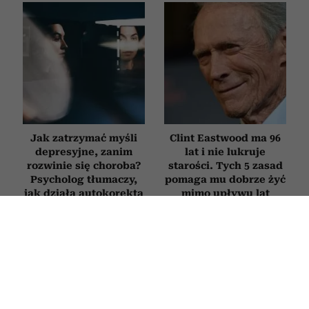
Jak zatrzymać myśli
Clint Eastwood ma 96
depresyjne, zanim
lat i nie lukruje
rozwinie się choroba?
starości. Tych 5 zasad
Psycholog tłumaczy,
pomaga mu dobrze żyć
jak działa autokorekta
mimo upływu lat
myślenia
RELACJE
Jak zachowuje się mąż, który nie