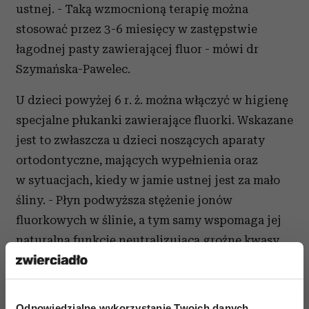
ustnej. - Taką wzmocnioną terapię można
stosować przez 3-6 miesięcy w zastępstwie
łagodnej pasty zawierającej fluor - mówi dr
Szymańska-Pawelec.
U dzieci powyżej 6 r. ż. można włączyć w higienę
specjalne płukanki zawierające fluorki. Wskazane
jest to zwłaszcza u dzieci noszących aparaty
ortodontyczne, mających wypełnienia oraz
w sytuacjach, kiedy w jamie ustnej jest za mało
śliny. - Płyn podwyższa stężenie jonów
fluorkowych w ślinie, a tym samy wspomaga jej
naturalną funkcję neutralizującą groźne kwasy
w jamie ustnej. Umożliwia także dostarczenie
fluoru do przestrzeni międzyzębowych. Pamiętać
należy jednak o odpowiednim dawkowaniu.
Odpowiedzialne wykorzystanie Twoich danych