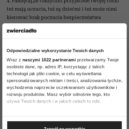
4. Pamiętaj,że toksyczni przyjaciele twojej córki
też mają uczucia, też są dziećmi i też może nimi
kierować brak poczucia bezpieczeństwa
i kompleksy, może odrobina serdeczności, jaką
im okażesz sprawi, że przestaną patrzeć na ciebie
jak na wroga i odciągać od ciebie twoje dzieci.
A może wtedy także twoja córka - widząc, że
Odpowiedzialne wykorzystanie Twoich danych
akceptujesz jej wybory - spojrzy na całą sytuację
Wraz z
naszymi 1022 partnerami
przetwarzamy Twoje
osobiste dane, np. adres IP, korzystając z takich
spokojniej, zrozumie twoje lęki i swoje
technologii jak pliki cookie, w celu wyświetlania
zachowanie?
spersonalizowanych reklam i treści, analizowania tychże,
wychodzenia naprzeciw oczekiwaniom użytkowników i
rozwoju produktów. Masz wybór odnośnie tego, kto
używa Twoich danych i w jakich celach to robi.
Jeśli wyrazisz na to zgodę, chcielibyśmy również:
Gromadzić dane dotyczące Twojej lokalizacji
AUTOPROMOCJA
Zezwól na wszystkie