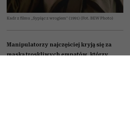
Kadr z filmu „Sypiąc z wrogiem” (1991) (Fot. BEW Photo)
Manipulatorzy najczęściej kryją się za
maską troskliwych empatów, którzy
pragną wyłącznie naszego dobra. Właśnie
to sprawia, że są tak niebezpieczni – bo
im bardziej wydają się serdeczni i
wspierający, tym trudniej zauważyć, że za
ich słowami kryje się próba przejęcia
kontroli. Wytrawny manipulator potrafi
zamienić komplement, radę czy wyraz