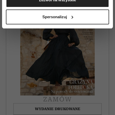
geograficznej z dokładnością nawet do kilku metrów
Identyfikować Twoje urządzenie, aktywnie
analizując charakteryzującego je zbiory danych
Spersonalizuj
(fingerprinting, czyli wirtualny odcisk palca)
Dowiedz się więcej odnośnie tego, jak Twoje osobiste
dane są przetwarzane oraz ustaw własne preferencje w
sekcji szczegółów
. W Deklaracji plików cookie możesz
zmienić lub wycofać swoją zgodę w dowolnej chwili.
Wykorzystujemy pliki cookie do spersonalizowania treści
i reklam, aby oferować funkcje społecznościowe i
analizować ruch w naszej witrynie. Informacje o tym, jak
korzystasz z naszej witryny, udostępniamy partnerom
społecznościowym, reklamowym i analitycznym.
Partnerzy mogą połączyć te informacje z innymi danymi
otrzymanymi od Ciebie lub uzyskanymi podczas
ZAMÓW
korzystania z ich usług.
WYDANIE DRUKOWANE