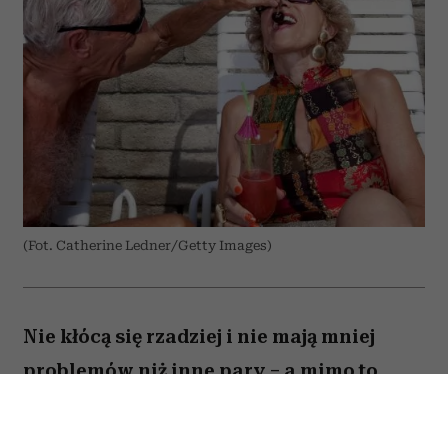
(Fot. Catherine Ledner/Getty Images)
Nie kłócą się rzadziej i nie mają mniej
problemów niż inne pary – a mimo to
zostają razem na dekady. Co naprawdę
odróżnia szczęśliwe małżeństwa po