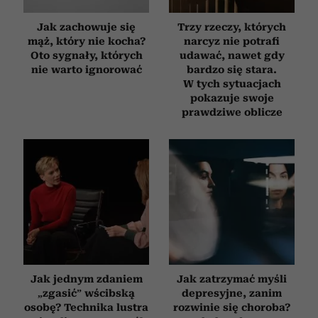
otrzymanymi od Ciebie lub uzyskanymi podczas
korzystania z ich usług.
Jak zachowuje się
Trzy rzeczy, których
mąż, który nie kocha?
narcyz nie potrafi
Oto sygnały, których
udawać, nawet gdy
nie warto ignorować
bardzo się stara.
W tych sytuacjach
pokazuje swoje
prawdziwe oblicze
Jak jednym zdaniem
Jak zatrzymać myśli
„zgasić” wścibską
depresyjne, zanim
osobę? Technika lustra
rozwinie się choroba?