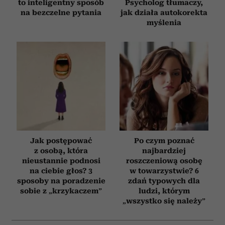
to inteligentny sposób
Psycholog tłumaczy,
na bezczelne pytania
jak działa autokorekta
myślenia
Jak postępować
Po czym poznać
z osobą, która
najbardziej
nieustannie podnosi
roszczeniową osobę
na ciebie głos? 3
w towarzystwie? 6
sposoby na poradzenie
zdań typowych dla
sobie z „krzykaczem”
ludzi, którym
„wszystko się należy”