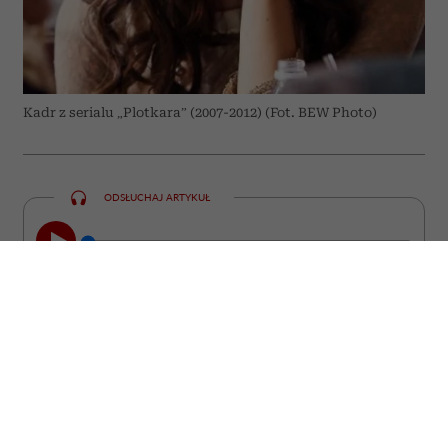
Kadr z serialu „Plotkara” (2007-2012) (Fot. BEW Photo)
ODSŁUCHAJ ARTYKUŁ
00:00
07:14
Roszczeniowość – niektórzy twierdzą, że
to plaga naszych czasów. Roszczeniowi