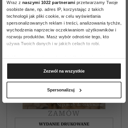
Wraz z
naszymi 1022 partnerami
przetwarzamy Twoje
osobiste dane, np. adres IP, korzystając z takich
technologii jak pliki cookie, w celu wyświetlania
spersonalizowanych reklam i treści, analizowania tychże,
wychodzenia naprzeciw oczekiwaniom użytkowników i
rozwoju produktów. Masz wybór odnośnie tego, kto
używa Twoich danych i w jakich celach to robi.
Jeśli wyrazisz na to zgodę, chcielibyśmy również:
Gromadzić dane dotyczące Twojej lokalizacji
Zezwól na wszystkie
geograficznej z dokładnością nawet do kilku metrów
Identyfikować Twoje urządzenie, aktywnie
analizując charakteryzującego je zbiory danych
Spersonalizuj
(fingerprinting, czyli wirtualny odcisk palca)
Dowiedz się więcej odnośnie tego, jak Twoje osobiste
dane są przetwarzane oraz ustaw własne preferencje w
ZAMÓW
sekcji szczegółów
. W Deklaracji plików cookie możesz
zmienić lub wycofać swoją zgodę w dowolnej chwili.
WYDANIE DRUKOWANE