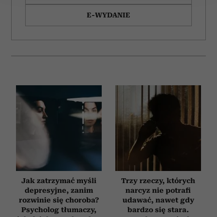
Wykorzystujemy pliki cookie do spersonalizowania treści
E-WYDANIE
i reklam, aby oferować funkcje społecznościowe i
analizować ruch w naszej witrynie. Informacje o tym, jak
korzystasz z naszej witryny, udostępniamy partnerom
społecznościowym, reklamowym i analitycznym.
Partnerzy mogą połączyć te informacje z innymi danymi
otrzymanymi od Ciebie lub uzyskanymi podczas
korzystania z ich usług.
Jak zatrzymać myśli
Trzy rzeczy, których
depresyjne, zanim
narcyz nie potrafi
rozwinie się choroba?
udawać, nawet gdy
Psycholog tłumaczy,
bardzo się stara.