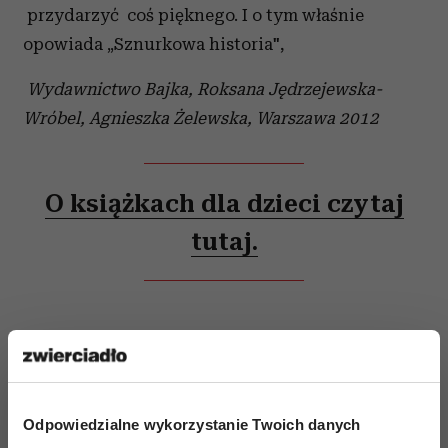
przydarzyć coś pięknego. I o tym właśnie
opowiada „Sznurkowa historia",
Wydawnictwo Bajka, Roksana Jędrzejewska-
Wróbel, Agnieszka Żelewska, Warszawa 2012
O książkach dla dzieci czytaj
tutaj.
Odpowiedzialne wykorzystanie Twoich danych
AUTOPROMOCJA