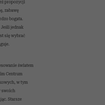
eż propozycji
cę, zabawę
ardzo bogata.
 Jeśli jednak
st się wybrać
guje.
resowanie światem
kim Centrum
iekowych, w tym
w swoich
jąc. Starsze