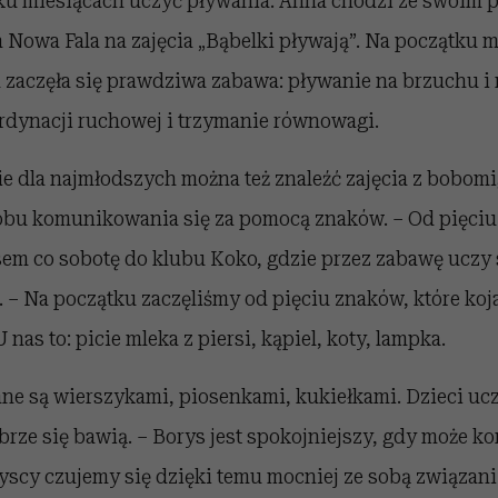
ku miesiącach uczyć pływania. Anna chodzi ze swoim 
 Nowa Fala na zajęcia „Bąbelki pływają”. Na początku 
 zaczęła się prawdziwa zabawa: pływanie na brzuchu i 
dynacji ruchowej i trzymanie równowagi.
ie dla najmłodszych można też znaleźć zajęcia z bobomi
bu komunikowania się za pomocą znaków. – Od pięciu
em co sobotę do klubu Koko, gdzie przez zabawę uczy 
– Na początku zaczęliśmy od pięciu znaków, które koja
U nas to: picie mleka z piersi, kąpiel, koty, lampka.
ane są wierszykami, piosenkami, kukiełkami. Dzieci uc
brze się bawią. – Borys jest spokojniejszy, gdy może 
yscy czujemy się dzięki temu mocniej ze sobą związani