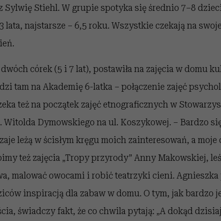
Sylwię Stiehl. W grupie spotyka się średnio 7–8 dziec
 lata, najstarsze – 6,5 roku. Wszystkie czekają na swoj
ień.
wóch córek (5 i 7 lat), postawiła na zajęcia w domu kul
dzi tam na Akademię 6-latka – połączenie zajęć psych
zeka też na początek zajęć etnograficznych w Stowarzy
. Witolda Dymowskiego na ul. Koszykowej. – Bardzo się 
zaje leżą w ścisłym kręgu moich zainteresowań, a moje c
bimy też zajęcia „Tropy przyrody” Anny Makowskiej, leś
a, malować owocami i robić teatrzyki cieni. Agnieszka 
dziców inspiracją dla zabaw w domu. O tym, jak bardzo je
a, świadczy fakt, że co chwila pytają: „A dokąd dzisia