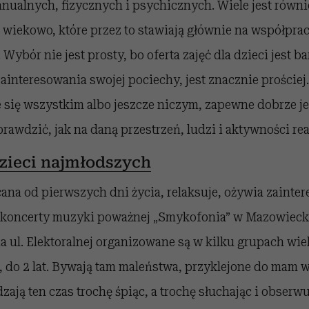
nualnych, fizycznych i psychicznych. Wiele jest równi
 wiekowo, które przez to stawiają głównie na współpra
 Wybór nie jest prosty, bo oferta zajęć dla dzieci jest b
zainteresowania swojej pociechy, jest znacznie prościej.
 się wszystkim albo jeszcze niczym, zapewne dobrze je
prawdzić, jak na daną przestrzeń, ludzi i aktywności rea
dzieci najmłodszych
ana od pierwszych dni życia, relaksuje, ożywia zainte
go koncerty muzyki poważnej „Smykofonia” w Mazowiec
na ul. Elektoralnej organizowane są w kilku grupach w
, do 2 lat. Bywają tam maleństwa, przyklejone do mam 
zają ten czas trochę śpiąc, a trochę słuchając i obserwu