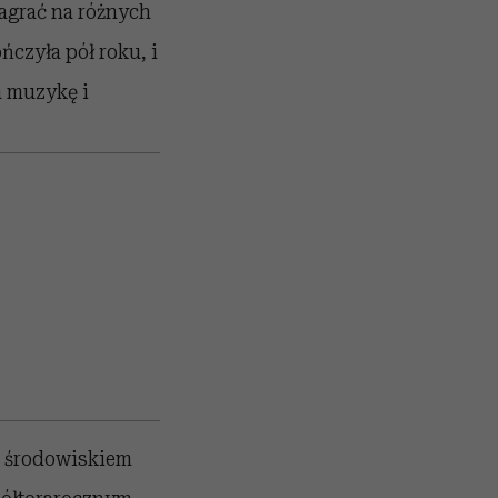
zagrać na różnych
czyła pół roku, i
a muzykę i
ze środowiskiem