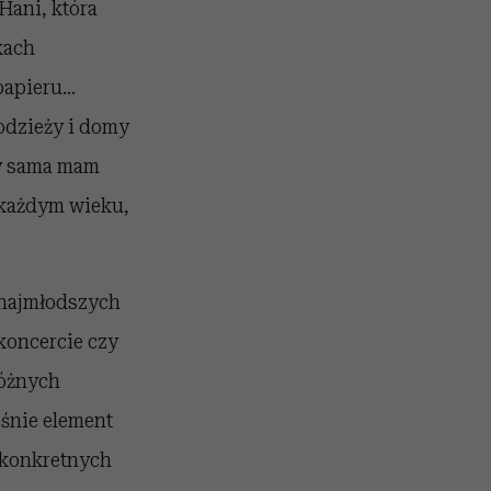
Hani, która
kach
papieru…
łodzieży i domy
dy sama mam
każdym wieku,
 najmłodszych
koncercie czy
różnych
śnie element
e konkretnych