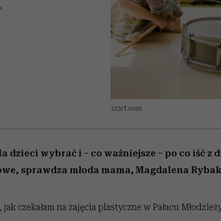
edź
 5,
j
Wiemy, gdzie go kupić
Miller s. 5, odc. 6]
przekraczają swoje g
sezon jesień–zima 2
K
w seksie?
123rf.com
la dzieci wybrać i – co ważniejsze – po co iść z
jowe, sprawdza młoda mama, Magdalena Rybak
jak czekałam na zajęcia plastyczne w Pałacu Młodzież