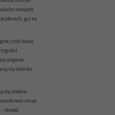
półtorarocznym
maluchy oswajały
na plecach, gry na
gów, czyli nauki
 tygodni
się migania –
rzą się dziecku
zą się znaków
komunikować swoje
 – chwali