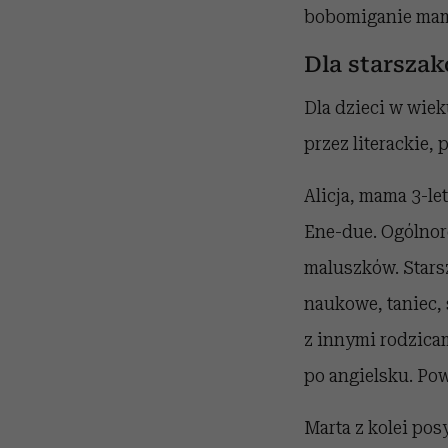
bobomiganie ma
Dla starsza
Dla dzieci w wie
przez literackie,
Alicja, mama 3-le
Ene-due. Ogólnor
maluszków. Starsz
naukowe, taniec,
z innymi rodzicam
po angielsku. Pow
Marta z kolei pos