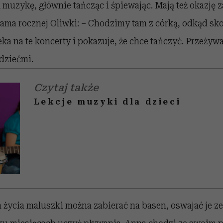
 muzykę, głównie tańcząc i śpiewając. Mają też okazję 
ma rocznej Oliwki: – Chodzimy tam z córką, odkąd skoń
eka na te koncerty i pokazuje, że chce tańczyć. Przeżyw
dziećmi.
Czytaj także
Lekcje muzyki dla dzieci
a życia maluszki można zabierać na basen, oswajać je 