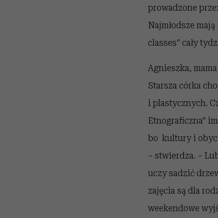
prowadzone przez 
Najmłodsze mają 3
classes” cały tydz
Agnieszka, mama d
Starsza córka cho
i plastycznych. C
Etnograficzna” im
bo kultury i obyc
– stwierdza. – Lu
uczy sadzić drzew
zajęcia są dla ro
weekendowe wyjści