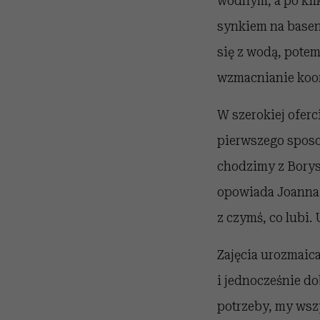
wodnym, a po kil
synkiem na basen
się z wodą, potem
wzmacnianie koor
W szerokiej oferc
pierwszego sposo
chodzimy z Borys
opowiada Joanna. 
z czymś, co lubi. 
Zajęcia urozmaic
i jednocześnie do
potrzeby, my wsz