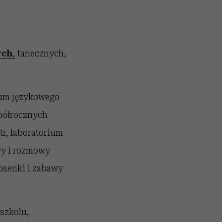
ych
,
tanecznych,
trum językowego
półrocznych
tr, laboratorium
wy i rozmowy
osenki i zabawy
dszkolu,