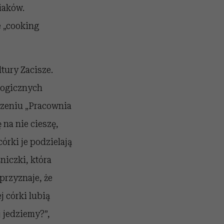
iaków.
e „cooking
tury Zacisze.
ologicznych
szeniu „Pracownia
na nie cieszę,
órki je podzielają
niczki, która
przyznaje, że
j córki lubią
j jedziemy?”,