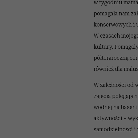
w tygodniu mama 
pomagała nam zało
konserwowych i u
W czasach mojego 
kultury. Pomagały
półtoraroczną cór
również dla malu
W zależności od w
zajęcia polegają
wodnej na basenie
aktywności – wyk
samodzielności i 