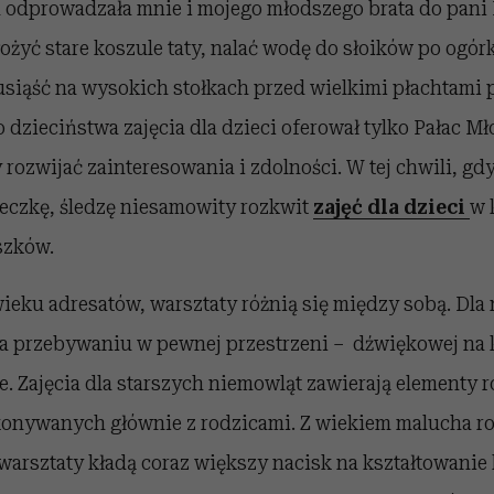
odprowadzała mnie i mojego młodszego brata do pani 
żyć stare koszule taty, nalać wodę do słoików po ogór
siąść na wysokich stołkach przed wielkimi płachtami 
dzieciństwa zajęcia dla dzieci oferował tylko Pałac M
 rozwijać zainteresowania i zdolności. W tej chwili, g
eczkę, śledzę niesamowity rozkwit
zajęć dla dzieci
w 
szków.
ieku adresatów, warsztaty różnią się między sobą. Dla
 na przebywaniu w pewnej przestrzeni – dźwiękowej na 
. Zajęcia dla starszych niemowląt zawierają elementy 
onywanych głównie z rodzicami. Z wiekiem malucha ro
warsztaty kładą coraz większy nacisk na kształtowani