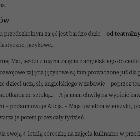
ma.
ków
ku przedszkolnym zajęć jest bardzo dużo –
od teatraln
 plastyczne, językowe…
tniej Mai, jeździ z nią na zajęcia z angielskiego do cen
ozwojowe zajęcia językowe są tam prowadzone już dla 
e dzieci uczą się angielskiego w zabawie – poprzez tea
 spotkania ze sztuką… – A ja mam chwilę na wypicie ka
i – podsumowuje Alicja. – Maja uwielbia wierszyki, pi
tarza je potem przez cały tydzień.
yła swoją 4-letnią córeczkę na zajęcia kulinarne w prze