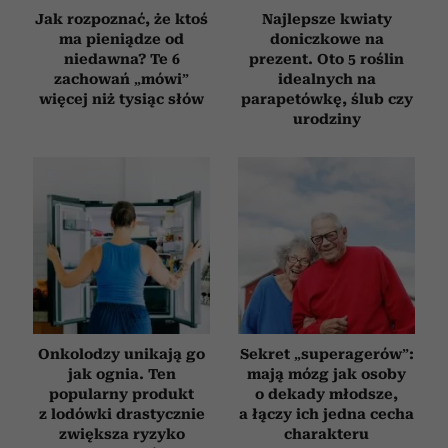
Partnerzy mogą połączyć te informacje z innymi danymi
Jak rozpoznać, że ktoś
Najlepsze kwiaty
otrzymanymi od Ciebie lub uzyskanymi podczas
ma pieniądze od
doniczkowe na
niedawna? Te 6
prezent. Oto 5 roślin
korzystania z ich usług.
zachowań „mówi”
idealnych na
więcej niż tysiąc słów
parapetówkę, ślub czy
urodziny
Onkolodzy unikają go
Sekret „superagerów”:
jak ognia. Ten
mają mózg jak osoby
popularny produkt
o dekady młodsze,
z lodówki drastycznie
a łączy ich jedna cecha
zwiększa ryzyko
charakteru