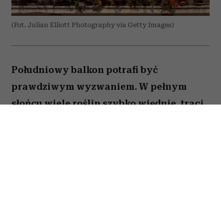
(Fot. Julian Elliott Photography via Getty Images)
Południowy balkon potrafi być
prawdziwym wyzwaniem. W pełnym
słońcu wiele roślin szybko więdnie, traci
kwiaty lub po prostu nie radzi sobie z
wysokimi temperaturami. Na szczęście są
gatunki, które uwielbiają takie warunki.
Oto pięć kwiatów, które nie boją się
upałów i będą zachwycać przez całe lato.