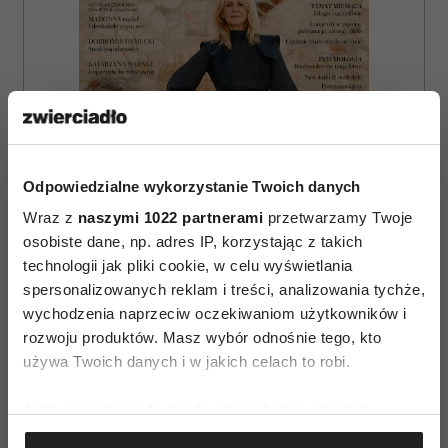
Odpowiedzialne wykorzystanie Twoich danych
Wraz z
naszymi 1022 partnerami
przetwarzamy Twoje
osobiste dane, np. adres IP, korzystając z takich
technologii jak pliki cookie, w celu wyświetlania
spersonalizowanych reklam i treści, analizowania tychże,
wychodzenia naprzeciw oczekiwaniom użytkowników i
rozwoju produktów. Masz wybór odnośnie tego, kto
ZAMÓW
używa Twoich danych i w jakich celach to robi.
WYDANIE DRUKOWANE
Jeśli wyrazisz na to zgodę, chcielibyśmy również:
E-WYDANIE
Gromadzić dane dotyczące Twojej lokalizacji