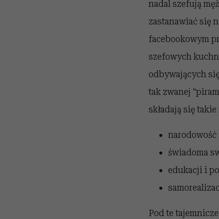
nadal szefują męż
zastanawiać się n
facebookowym pro
szefowych kuchni
odbywających się
tak zwanej "pira
składają się takie
narodowość i
świadoma sw
edukacji i p
samorealizac
Pod te tajemnicze