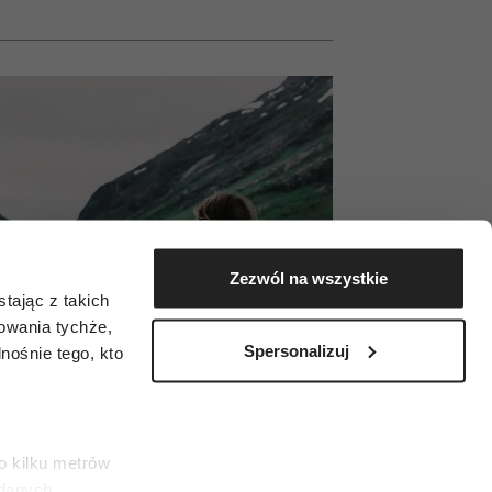
Zezwól na wszystkie
tając z takich
zowania tychże,
Spersonalizuj
ośnie tego, kto
o kilku metrów
 danych