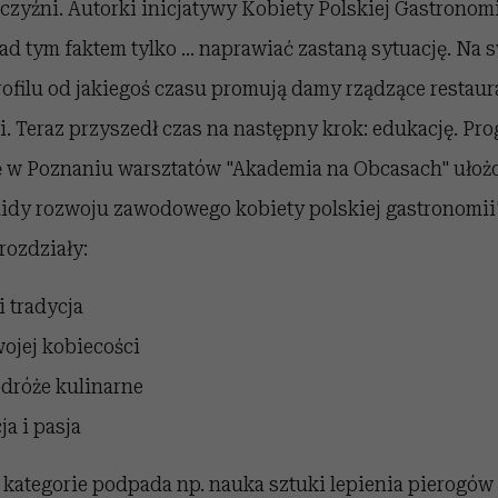
czyźni. Autorki inicjatywy Kobiety Polskiej Gastronom
ad tym faktem tylko ... naprawiać zastaną sytuację. Na
filu od jakiegoś czasu promują damy rządzące restaura
. Teraz przyszedł czas na następny krok: edukację. Pr
 w Poznaniu warsztatów "Akademia na Obcasach" ułożo
midy rozwoju zawodowego kobiety polskiej gastronomii"
 rozdziały:
 tradycja
ojej kobiecości
odróże kulinarne
ja i pasja
 kategorie podpada np. nauka sztuki lepienia pierogów