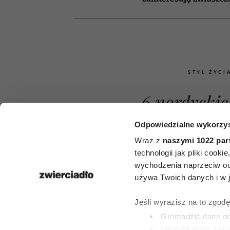
STYL ŻYCI
6 nordyckic
których bra
Odpowiedzialne wykorzys
Wraz z
naszymi 1022 par
języku pol
technologii jak pliki cook
wychodzenia naprzeciw oc
Opisują uc
używa Twoich danych i w ja
któryc
Jeśli wyrazisz na to zgod
doświadcz
Gromadzić dane dot
Identyfikować Twoj