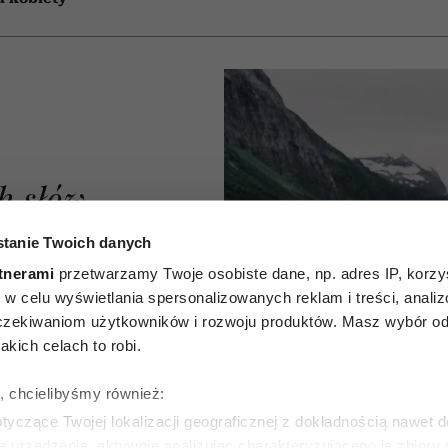
A
h słów,
kuje w
tanie Twoich danych
tnerami
przetwarzamy Twoje osobiste dane, np. adres IP, korzys
skim.
ie, w celu wyświetlania spersonalizowanych reklam i treści, anali
zekiwaniom użytkowników i rozwoju produktów. Masz wybór odn
zucia,
kich celach to robi.
h
ę, chcielibyśmy również:
yliśmy
yczące Twojej lokalizacji geograficznej z dokładnością nawet d
e urządzenie, aktywnie analizując charakteryzującego je zbiory