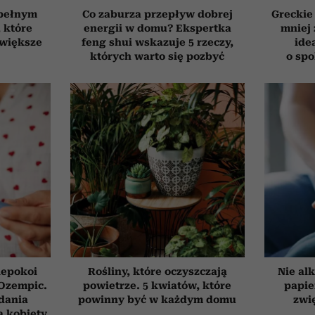
 pełnym
Co zaburza przepływ dobrej
Greckie
, które
energii w domu? Ekspertka
mniej 
jwiększe
feng shui wskazuje 5 rzeczy,
ide
których warto się pozbyć
o sp
iepokoi
Rośliny, które oczyszczają
Nie alk
 Ozempic.
powietrze. 5 kwiatów, które
papie
dania
powinny być w każdym domu
zwi
a kobiety