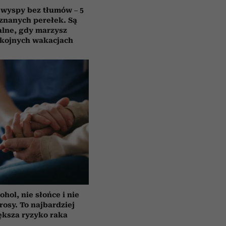
 wyspy bez tłumów – 5
znanych perełek. Są
alne, gdy marzysz
okojnych wakacjach
ohol, nie słońce i nie
rosy. To najbardziej
ększa ryzyko raka