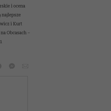
skie i ocena
 najlepsze
wicz i Kurt
a na Obcasach –
11