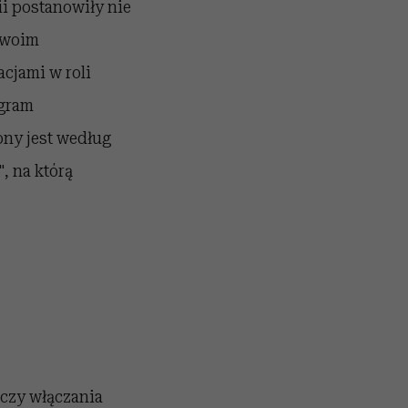
ii postanowiły nie
 swoim
cjami w roli
ogram
ny jest według
, na którą
 czy włączania