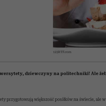
nice
edź
 5,
Wiemy, gdzie go kupić
zaskakujący faworyt
Miller s. 5, odc. 6]
sezon jesień–zima 2
123RTF.com
wersytety, dziewczyny na politechniki! Ale że
ty przygotowują większość posiłków na świecie, ale w 