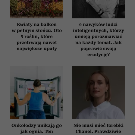
otrzymanymi od Ciebie lub uzyskanymi podczas
korzystania z ich usług.
Kwiaty na balkon
6 nawyków ludzi
w pełnym słońcu. Oto
inteligentnych, którzy
5 roślin, które
umieją porozmawiać
przetrwają nawet
na każdy temat. Jak
największe upały
poprawić swoją
erudycję?
Onkolodzy unikają go
Nie musi mieć torebki
jak ognia. Ten
Chanel. Prawdziwie