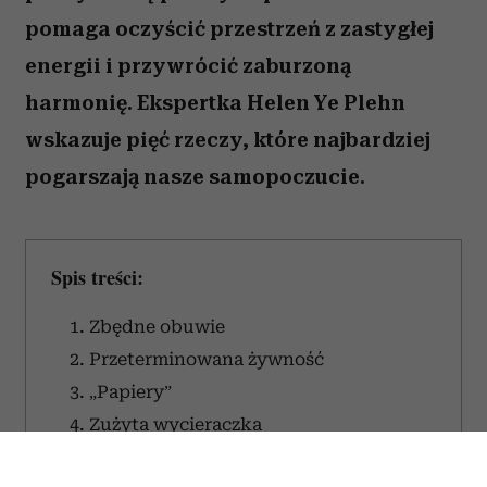
pomaga oczyścić przestrzeń z zastygłej
energii i przywrócić zaburzoną
harmonię. Ekspertka Helen Ye Plehn
wskazuje pięć rzeczy, które najbardziej
pogarszają nasze samopoczucie.
Spis treści:
1. Zbędne obuwie
2. Przeterminowana żywność
3. „Papiery”
4. Zużyta wycieraczka
5. Zepsute i niechciane przedmioty