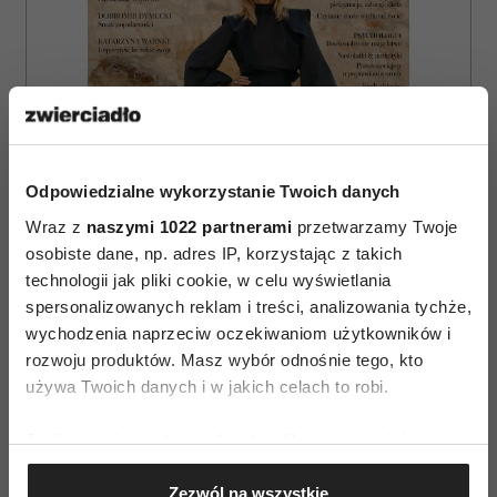
Odpowiedzialne wykorzystanie Twoich danych
Wraz z
naszymi 1022 partnerami
przetwarzamy Twoje
osobiste dane, np. adres IP, korzystając z takich
technologii jak pliki cookie, w celu wyświetlania
spersonalizowanych reklam i treści, analizowania tychże,
wychodzenia naprzeciw oczekiwaniom użytkowników i
ZAMÓW
rozwoju produktów. Masz wybór odnośnie tego, kto
używa Twoich danych i w jakich celach to robi.
WYDANIE DRUKOWANE
Jeśli wyrazisz na to zgodę, chcielibyśmy również:
E-WYDANIE
Gromadzić dane dotyczące Twojej lokalizacji
Zezwól na wszystkie
geograficznej z dokładnością nawet do kilku metrów