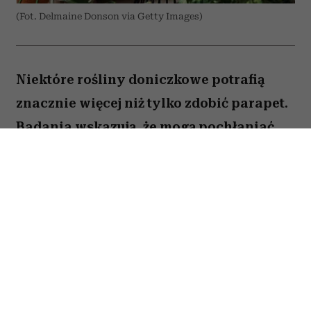
(Fot. Delmaine Donson via Getty Images)
Niektóre rośliny doniczkowe potrafią
znacznie więcej niż tylko zdobić parapet.
Badania wskazują, że mogą pochłaniać
część zanieczyszczeń i tworzyć
przyjemniejszy mikroklimat w domu.
Sprawdź, które gatunki warto wybrać.
Spis treści:
1. Skrzydłokwiat