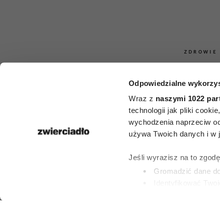
ZDROWIE
Sekret „super
Odpowiedzialne wykorzys
mają mózg jak
Wraz z
naszymi 1022 par
technologii jak pliki cook
dekady młod
wychodzenia naprzeciw oc
używa Twoich danych i w ja
łączy ich jed
Jeśli wyrazisz na to zgod
charakt
Gromadzić dane dot
Identyfikować Twoj
(fingerprinting, czyli 
PATRYCJA KLIKOW
Dowiedz się więcej odnośn
19 LIPCA 2026
preferencje w
sekcji szc