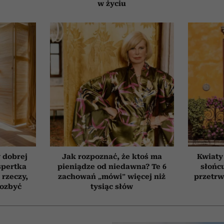
w życiu
 dobrej
Jak rozpoznać, że ktoś ma
Kwiaty
spertka
pieniądze od niedawna? Te 6
słońcu
 rzeczy,
zachowań „mówi” więcej niż
przetrw
pozbyć
tysiąc słów