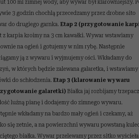
ut 100 ml zimnej wody, aby wywar był klarowniejszy. P
ywie 3 godzin chochlą przecedzamy przez drobne sito
ar do drugiego garnka.
Etap 2 (przygotowanie karp
et z karpia kroimy na 3 cm kawałki. Wywar wstawiamy
ownie na ogień i gotujemy w nim rybę. Następnie
iągamy ją z wywaru i wyjmujemy ości. Wkładamy do
zyń, w których będzie zalewana galaretka, i wstawiamy
ówki do schłodzenia.
Etap 3 (klarowanie wywaru
rzygotowanie galaretki)
Białka jaj rozbijamy trzepac
dość luźną pianę i dodajemy do zimnego wywaru.
tępnie wkładamy na bardzo mały ogień i czekamy, aż
łko się zetnie, a na powierzchni wywaru powstaną kule
ściętego białka. Wywar przelewamy przez sitko wyścieł