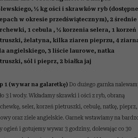
edź
 5,
j
Wiemy, gdzie go kupić
Miller s. 5, odc. 6]
przekraczają swoje g
sezon jesień–zima 2
w seksie?
lewskiego, ½ kg ości i skrawków ryb (dostępn
epach w okresie przedświątecznym), 2 średnie
chewki, 1 cebula , ½ korzenia selera, 1 korzeń
truszki, żelatyna, kilka ziaren pieprzu, 4 ziarn
la angielskiego, 3 liście laurowe, natka
truszki, sól i pieprz, 2 białka jaj
p 1 (wywar na galaretkę)
Do dużego garnka nalewam
ło 3 l wody. Wkładamy skrawki i ości z ryb, obraną
chewkę, seler, korzeń pietruszki, cebulę, natkę, pieprz, 
rowy oraz ziele angielskie. Garnek wstawiamy na bardz
y ogień i gotujemy wywar 3 godziny, dolewając co 30