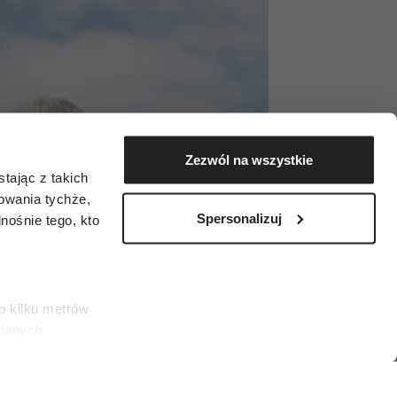
Zezwól na wszystkie
tając z takich
zowania tychże,
Spersonalizuj
ośnie tego, kto
o kilku metrów
 danych
łasne
ać swoją zgodę w