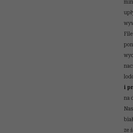
min
upł
wyw
Fil
pon
wyc
nac
lod
i p
na 
Nas
bia
ze 