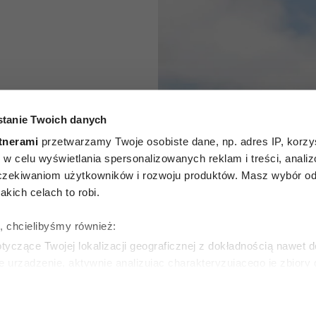
agerów”:
tanie Twoich danych
 osoby o
tnerami
przetwarzamy Twoje osobiste dane, np. adres IP, korzys
ie, w celu wyświetlania spersonalizowanych reklam i treści, anali
sze, a
zekiwaniom użytkowników i rozwoju produktów. Masz wybór odn
kich celach to robi.
na cecha
ę, chcielibyśmy również:
eru
yczące Twojej lokalizacji geograficznej z dokładnością nawet d
e urządzenie, aktywnie analizując charakteryzującego je zbiory
wirtualny odcisk palca)
SKA
ie tego, jak Twoje osobiste dane są przetwarzane oraz ustaw w
zegółów
. W Deklaracji plików cookie możesz zmienić lub wycof