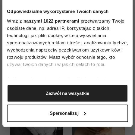
Odpowiedzialne wykorzystanie Twoich danych
ZAMÓW
Wraz z
naszymi 1022 partnerami
przetwarzamy Twoje
osobiste dane, np. adres IP, korzystając z takich
WYDANIE DRUKOWANE
technologii jak pliki cookie, w celu wyświetlania
spersonalizowanych reklam i treści, analizowania tychże,
E-WYDANIE
wychodzenia naprzeciw oczekiwaniom użytkowników i
rozwoju produktów. Masz wybór odnośnie tego, kto
używa Twoich danych i w jakich celach to robi.
Jeśli wyrazisz na to zgodę, chcielibyśmy również:
Gromadzić dane dotyczące Twojej lokalizacji
Zezwól na wszystkie
geograficznej z dokładnością nawet do kilku metrów
Identyfikować Twoje urządzenie, aktywnie
analizując charakteryzującego je zbiory danych
Spersonalizuj
(fingerprinting, czyli wirtualny odcisk palca)
Dowiedz się więcej odnośnie tego, jak Twoje osobiste
dane są przetwarzane oraz ustaw własne preferencje w