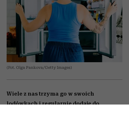
(Fot. Olga Pankova/Getty Images)
Wiele z nas trzyma go w swoich
lodówkach i regularnie dodaje do
przygotowywanych dań. Amerykański
onkolog dr Avishek Kumar zdradził,