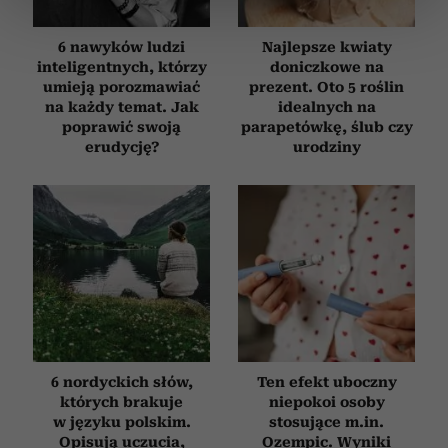
sekcji szczegółów
. W Deklaracji plików cookie możesz
zmienić lub wycofać swoją zgodę w dowolnej chwili.
6 nawyków ludzi
Najlepsze kwiaty
inteligentnych, którzy
doniczkowe na
Wykorzystujemy pliki cookie do spersonalizowania treści
umieją porozmawiać
prezent. Oto 5 roślin
na każdy temat. Jak
idealnych na
i reklam, aby oferować funkcje społecznościowe i
poprawić swoją
parapetówkę, ślub czy
analizować ruch w naszej witrynie. Informacje o tym, jak
erudycję?
urodziny
korzystasz z naszej witryny, udostępniamy partnerom
społecznościowym, reklamowym i analitycznym.
Partnerzy mogą połączyć te informacje z innymi danymi
otrzymanymi od Ciebie lub uzyskanymi podczas
korzystania z ich usług.
6 nordyckich słów,
Ten efekt uboczny
których brakuje
niepokoi osoby
w języku polskim.
stosujące m.in.
Opisują uczucia,
Ozempic. Wyniki