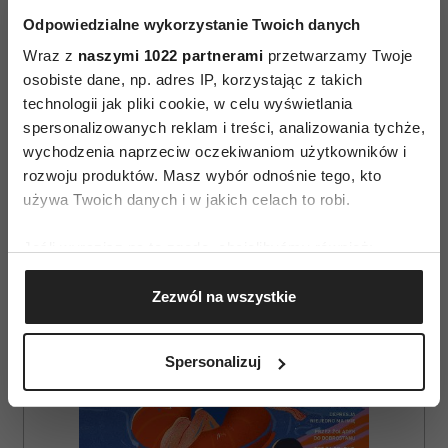
Odpowiedzialne wykorzystanie Twoich danych
Wraz z
naszymi 1022 partnerami
przetwarzamy Twoje
osobiste dane, np. adres IP, korzystając z takich
technologii jak pliki cookie, w celu wyświetlania
spersonalizowanych reklam i treści, analizowania tychże,
AUTOPROMOCJA
wychodzenia naprzeciw oczekiwaniom użytkowników i
rozwoju produktów. Masz wybór odnośnie tego, kto
używa Twoich danych i w jakich celach to robi.
Jeśli wyrazisz na to zgodę, chcielibyśmy również:
Gromadzić dane dotyczące Twojej lokalizacji
Zezwól na wszystkie
geograficznej z dokładnością nawet do kilku metrów
Identyfikować Twoje urządzenie, aktywnie
analizując charakteryzującego je zbiory danych
Spersonalizuj
(fingerprinting, czyli wirtualny odcisk palca)
Dowiedz się więcej odnośnie tego, jak Twoje osobiste
dane są przetwarzane oraz ustaw własne preferencje w
sekcji szczegółów
. W Deklaracji plików cookie możesz