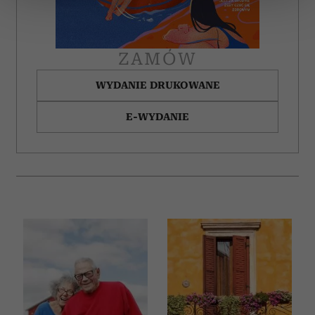
zmienić lub wycofać swoją zgodę w dowolnej chwili.
Wykorzystujemy pliki cookie do spersonalizowania treści
ZAMÓW
i reklam, aby oferować funkcje społecznościowe i
analizować ruch w naszej witrynie. Informacje o tym, jak
WYDANIE DRUKOWANE
korzystasz z naszej witryny, udostępniamy partnerom
E-WYDANIE
społecznościowym, reklamowym i analitycznym.
Partnerzy mogą połączyć te informacje z innymi danymi
otrzymanymi od Ciebie lub uzyskanymi podczas
korzystania z ich usług.