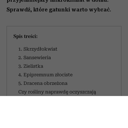
(Fot. Delmaine Donson via Getty Images)
Niektóre rośliny doniczkowe potrafią
znacznie więcej niż tylko zdobić parapet.
Badania wskazują, że mogą pochłaniać
część zanieczyszczeń i tworzyć
przyjemniejszy mikroklimat w domu.
Sprawdź, które gatunki warto wybrać.