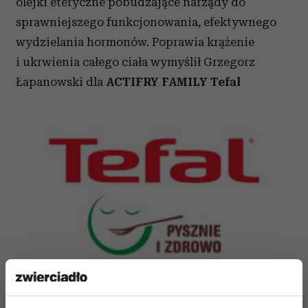
olejki eteryczne pobudzające narządy do
sprawniejszego funkcjonowania, efektywnego
wydzielania hormonów. Poprawia krążenie
i ukrwienia całego ciała wymyślił Grzegorz
Łapanowski dla
ACTIFRY FAMILY Tefal