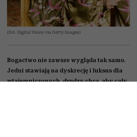
(Fot. Digital Vision via Getty Images)
Bogactwo nie zawsze wygląda tak samo.
Jedni stawiają na dyskrecję i luksus dla
wtajemniczonych, drudzy chcą, aby cały
świat wiedział o ich sukcesie. W kulturze
internetowej tych pierwszych często
kojarzy się z old money, a drugich – new
money. Oczywiście jest to duże
uproszczenie i wiele osób zupełnie nie