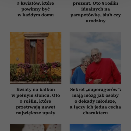
5 kwiatów, które
prezent. Oto 5 roślin
powinny być
idealnych na
Wykorzystujemy pliki cookie do spersonalizowania treści
w każdym domu
parapetówkę, ślub czy
i reklam, aby oferować funkcje społecznościowe i
urodziny
analizować ruch w naszej witrynie. Informacje o tym, jak
korzystasz z naszej witryny, udostępniamy partnerom
społecznościowym, reklamowym i analitycznym.
Partnerzy mogą połączyć te informacje z innymi danymi
otrzymanymi od Ciebie lub uzyskanymi podczas
korzystania z ich usług.
Kwiaty na balkon
Sekret „superagerów”:
w pełnym słońcu. Oto
mają mózg jak osoby
5 roślin, które
o dekady młodsze,
przetrwają nawet
a łączy ich jedna cecha
największe upały
charakteru