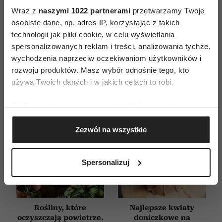
Wraz z
naszymi 1022 partnerami
przetwarzamy Twoje
WYDANIE DRUKOWANE
osobiste dane, np. adres IP, korzystając z takich
technologii jak pliki cookie, w celu wyświetlania
E-WYDANIE
spersonalizowanych reklam i treści, analizowania tychże,
wychodzenia naprzeciw oczekiwaniom użytkowników i
rozwoju produktów. Masz wybór odnośnie tego, kto
używa Twoich danych i w jakich celach to robi.
Jeśli wyrazisz na to zgodę, chcielibyśmy również:
Gromadzić dane dotyczące Twojej lokalizacji
Zezwól na wszystkie
geograficznej z dokładnością nawet do kilku metrów
Identyfikować Twoje urządzenie, aktywnie
analizując charakteryzującego je zbiory danych
Spersonalizuj
(fingerprinting, czyli wirtualny odcisk palca)
Dowiedz się więcej odnośnie tego, jak Twoje osobiste
dane są przetwarzane oraz ustaw własne preferencje w
sekcji szczegółów
. W Deklaracji plików cookie możesz
Rośliny, które
Najlepsze kwiaty
zmienić lub wycofać swoją zgodę w dowolnej chwili.
oczyszczają powietrze.
doniczkowe na