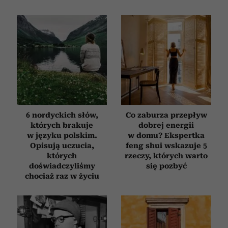
Wykorzystujemy pliki cookie do spersonalizowania treści
i reklam, aby oferować funkcje społecznościowe i
analizować ruch w naszej witrynie. Informacje o tym, jak
korzystasz z naszej witryny, udostępniamy partnerom
społecznościowym, reklamowym i analitycznym.
Partnerzy mogą połączyć te informacje z innymi danymi
otrzymanymi od Ciebie lub uzyskanymi podczas
korzystania z ich usług.
6 nordyckich słów,
Co zaburza przepływ
których brakuje
dobrej energii
w języku polskim.
w domu? Ekspertka
Opisują uczucia,
feng shui wskazuje 5
których
rzeczy, których warto
doświadczyliśmy
się pozbyć
chociaż raz w życiu