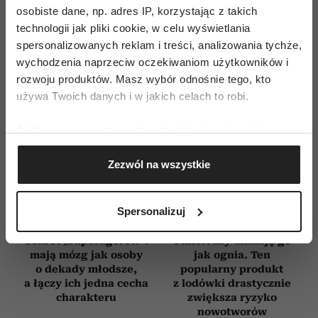
osobiste dane, np. adres IP, korzystając z takich
technologii jak pliki cookie, w celu wyświetlania
spersonalizowanych reklam i treści, analizowania tychże,
wychodzenia naprzeciw oczekiwaniom użytkowników i
rozwoju produktów. Masz wybór odnośnie tego, kto
używa Twoich danych i w jakich celach to robi.
Jeśli wyrazisz na to zgodę, chcielibyśmy również:
Gromadzić dane dotyczące Twojej lokalizacji
Zezwól na wszystkie
geograficznej z dokładnością nawet do kilku metrów
Identyfikować Twoje urządzenie, aktywnie
analizując charakteryzującego je zbiory danych
Spersonalizuj
(fingerprinting, czyli wirtualny odcisk palca)
Dowiedz się więcej odnośnie tego, jak Twoje osobiste
Sekret „superagerów”:
Onkolodzy unikają go
dane są przetwarzane oraz ustaw własne preferencje w
mają mózg jak osoby
jak ognia. Ten
o dekady młodsze,
popularny produkt
sekcji szczegółów
. W Deklaracji plików cookie możesz
a łączy ich jedna cecha
z lodówki drastycznie
zmienić lub wycofać swoją zgodę w dowolnej chwili.
charakteru
zwiększa ryzyko
nowotworów