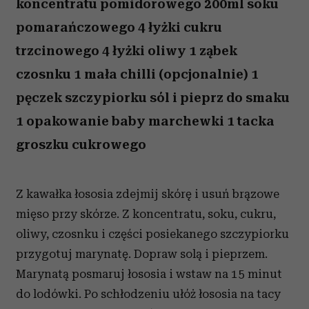
koncentratu pomidorowego 200ml soku
pomarańczowego 4 łyżki cukru
trzcinowego 4 łyżki oliwy 1 ząbek
czosnku 1 mała chilli (opcjonalnie) 1
pęczek szczypiorku sól i pieprz do smaku
1 opakowanie baby marchewki 1 tacka
groszku cukrowego
Z kawałka łososia zdejmij skórę i usuń brązowe
mięso przy skórze. Z koncentratu, soku, cukru,
oliwy, czosnku i części posiekanego szczypiorku
przygotuj marynatę. Dopraw solą i pieprzem.
Marynatą posmaruj łososia i wstaw na 15 minut
do lodówki. Po schłodzeniu ułóż łososia na tacy