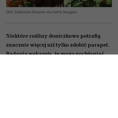
(Fot. Delmaine Donson via Getty Images)
Niektóre rośliny doniczkowe potrafią
znacznie więcej niż tylko zdobić parapet.
Badania wskazują, że mogą pochłaniać
część zanieczyszczeń i tworzyć
przyjemniejszy mikroklimat w domu.
Sprawdź, które gatunki warto wybrać.
Spis treści:
1. Skrzydłokwiat