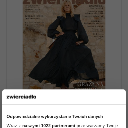
ZAMÓW
WYDANIE DRUKOWANE
Odpowiedzialne wykorzystanie Twoich danych
Wraz z
naszymi 1022 partnerami
przetwarzamy Twoje
E-WYDANIE