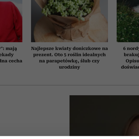
”: mają
Najlepsze kwiaty doniczkowe na
6 nord
dekady
prezent. Oto 5 roślin idealnych
brakuj
edna cecha
na parapetówkę, ślub czy
Opisu
urodziny
doświad
A