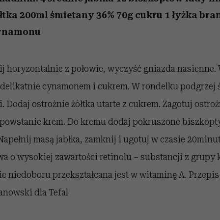
 5,
osób, które biorą na siebie za
powinien znać odpowiedź
Wiemy, gdzie go kupić
Miller s. 5, odc. 6]
sezon jesień–zima 2
mężczyzna jest mn
dużo
reaktywny”
ółtka 200ml śmietany 36% 70g cukru 1 łyżka bra
cynamonu
ij horyzontalnie z połowie, wyczyść gniazda nasienne
 delikatnie cynamonem i cukrem. W rondelku podgrzej 
i. Dodaj ostrożnie żółtka utarte z cukrem. Zagotuj ostroż
 powstanie krem. Do kremu dodaj pokruszone biszkopty
Napełnij masą jabłka, zamknij i ugotuj w czasie 20minu
wa o wysokiej zawartości retinolu – substancji z grupy
ie niedoboru przekształcana jest w witaminę A. Przepi
anowski dla Tefal