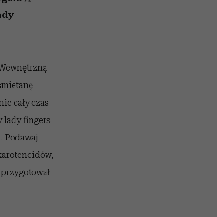
026/27
iej
zupełny brak ogłady
mogą zrobić rodzice
girls”
ndy
. Wewnętrzną
śmietanę
nie cały czas
 lady fingers
t. Podawaj
 karotenoidów,
s przygotował