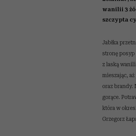
kawę z Kasią Miller”, s.
rachunek sumienia
modelowania
weterynarz”
odc. 7]
wanilii 3 ż
szczypta 
Jabłka przetn
stronę posyp
z laską wanili
mieszając, aż
oraz brandy. 
gorące. Potra
która w okres
Grzegorz Łap