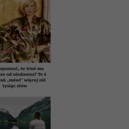
zpoznać, że ktoś ma
ze od niedawna? Te 6
ań „mówi” więcej niż
tysiąc słów