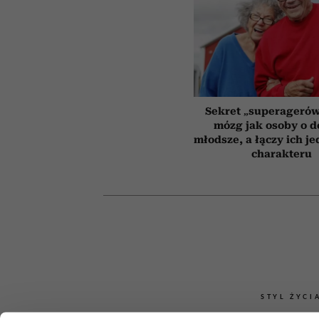
Sekret „superagerów
mózg jak osoby o 
młodsze, a łączy ich j
charakteru
STYL ŻYCI