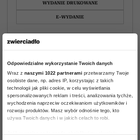
WYDANIE DRUKOWANE
E-WYDANIE
Odpowiedzialne wykorzystanie Twoich danych
Wraz z
naszymi 1022 partnerami
przetwarzamy Twoje
osobiste dane, np. adres IP, korzystając z takich
technologii jak pliki cookie, w celu wyświetlania
spersonalizowanych reklam i treści, analizowania tychże,
wychodzenia naprzeciw oczekiwaniom użytkowników i
rozwoju produktów. Masz wybór odnośnie tego, kto
używa Twoich danych i w jakich celach to robi.
6 nordyckich słów,
Sekret „superagerów”:
których brakuje
mają mózg jak osoby
Jeśli wyrazisz na to zgodę, chcielibyśmy również:
w języku polskim.
o dekady młodsze,