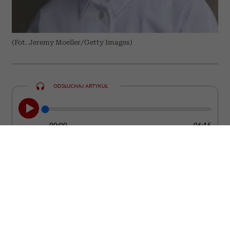
(Fot. Jeremy Moeller/Getty Images)
ODSŁUCHAJ ARTYKUŁ
00:00
06:15
Kobieta może być ubrana od stóp do głów
w drogie rzeczy od projektantów, a mimo
to wyglądać ostentacyjnie i „tanio”. Bo