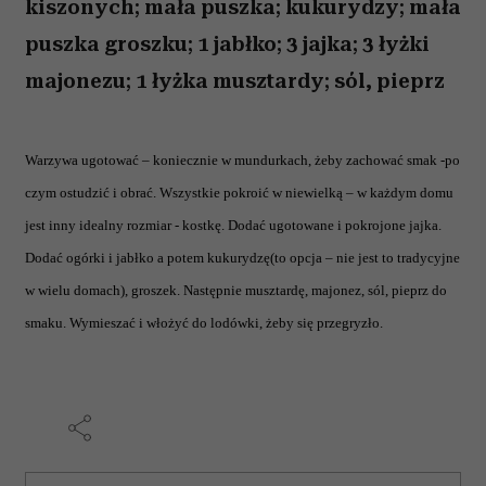
kiszonych; mała puszka; kukurydzy; mała
puszka groszku; 1 jabłko; 3 jajka; 3 łyżki
majonezu; 1 łyżka musztardy; sól, pieprz
Warzywa ugotować – koniecznie w mundurkach, żeby zachować smak -po
czym ostudzić i obrać. Wszystkie pokroić w niewielką – w każdym domu
jest inny idealny rozmiar - kostkę. Dodać ugotowane i pokrojone jajka.
Dodać ogórki i jabłko a potem kukurydzę(to opcja – nie jest to tradycyjne
w wielu domach), groszek. Następnie musztardę, majonez, sól, pieprz do
smaku. Wymieszać i włożyć do lodówki, żeby się przegryzło.