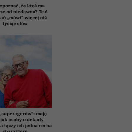
zpoznać, że ktoś ma
ze od niedawna? Te 6
ań „mówi” więcej niż
tysiąc słów
 „superagerów”: mają
jak osoby o dekady
a łączy ich jedna cecha
charakteru