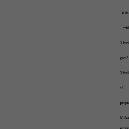
kawę z Kasią Miller”, s.
rozczarowują
odc. 7]
10 da
1 szk
3 łyż
garść
3 łyż
sól
piepr
Makar
rozgr