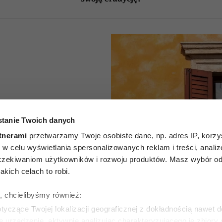
alkon w
tanie Twoich danych
u. Oto 5
tnerami
przetwarzamy Twoje osobiste dane, np. adres IP, korzys
ie, w celu wyświetlania spersonalizowanych reklam i treści, anali
tóre
zekiwaniom użytkowników i rozwoju produktów. Masz wybór odn
kich celach to robi.
 nawet
ę, chcielibyśmy również:
 upały
yczące Twojej lokalizacji geograficznej z dokładnością nawet d
e urządzenie, aktywnie analizując charakteryzującego je zbiory