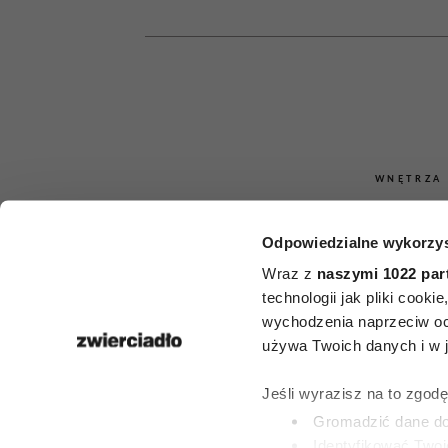
WNĘTRZA
Kwiaty na b
Odpowiedzialne wykorzys
pełnym słońc
Wraz z
naszymi 1022 par
technologii jak pliki cook
roślin, k
wychodzenia naprzeciw oc
używa Twoich danych i w ja
przetrwają
Jeśli wyrazisz na to zgod
największe
Gromadzić dane dot
Identyfikować Twoj