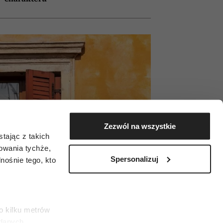
Zezwól na wszystkie
tając z takich
zowania tychże,
Spersonalizuj
ośnie tego, kto
o kilku metrów
 danych