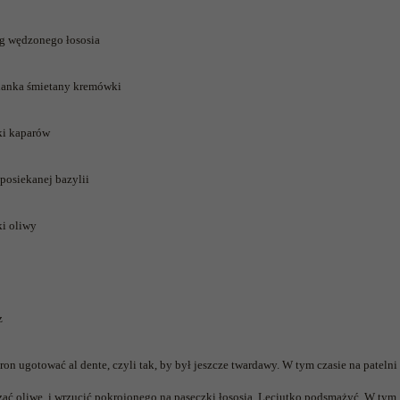
 5,
Raport Lyst ujawnił
Miller s. 5, odc. 6]
trafiła do grona
skuteczne
kosztuje to tysiące d
wśród widzów
najpopularniejszych seriali
najbardziej pożądane
g wędzonego łososia
ubrania i marki sezonu
Netflixa
lanka śmietany kremówki
ki kaparów
 posiekanej bazylii
ki oliwy
z
on ugotować al dente, czyli tak, by był jeszcze twardawy. W tym czasie na patelni
zać oliwę, i wrzucić pokrojonego na paseczki łososia. Leciutko podsmażyć. W tym