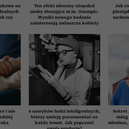
czkowe na
Ten efekt uboczny niepokoi
Jak ro
idealnych
osoby stosujące m.in. Ozempic.
pieniąd
ub czy
Wyniki nowego badania
zachow
zainteresują zwłaszcza kobiety
ce i nie
6 nawyków ludzi inteligentnych,
Sekret
rdziej
którzy umieją porozmawiać na
mózg 
raka
każdy temat. Jak poprawić
młodsze, 
swoją erudycję?