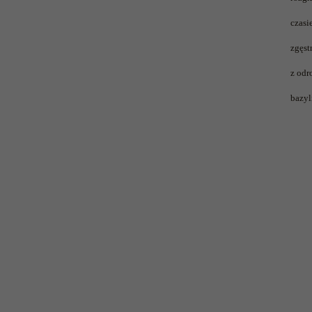
czasi
zgęst
z odr
bazyl