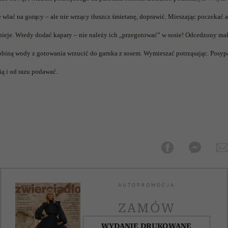
e wlać na gorący – ale nie wrzący tłuszcz śmietanę, doprawić. Mieszając poczekać 
nieje. Wtedy dodać kapary – nie należy ich „przegotować” w sosie! Odcedzony ma
obiną wody z gotowania wrzucić do garnka z sosem. Wymieszać potrząsając. Posyp
ią i od razu podawać.
AUTOPROMOCJA
ZAMÓW
WYDANIE DRUKOWANE