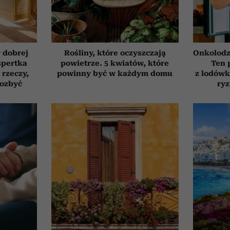
 dobrej
Rośliny, które oczyszczają
Onkolodz
spertka
powietrze. 5 kwiatów, które
Ten 
 rzeczy,
powinny być w każdym domu
z lodówk
pozbyć
ry