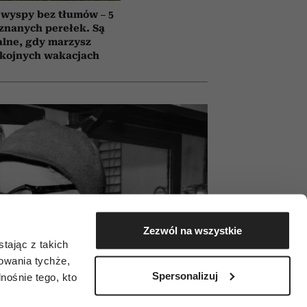
 wyspy bez tłumów – 5
znanych perełek. Są
alne, gdy marzysz
okojnych wakacjach
Zezwól na wszystkie
tając z takich
zowania tychże,
Spersonalizuj
ośnie tego, kto