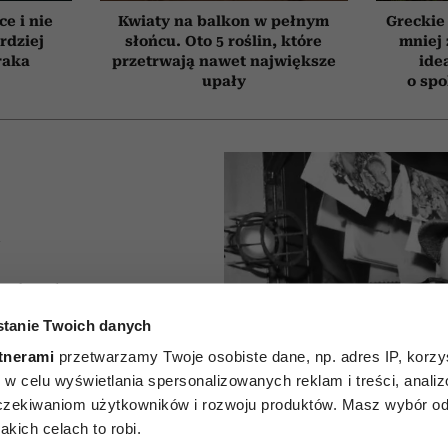
ce i nie
Kwiaty na balkon w pełnym
Greckie
rdziej
słońcu. Oto 5 roślin, które
mniej 
raka
przetrwają nawet największe
ide
upały
o sp
A
 ludzi
tanie Twoich danych
h, którzy
tnerami
przetwarzamy Twoje osobiste dane, np. adres IP, korzys
zmawiać
ie, w celu wyświetlania spersonalizowanych reklam i treści, anali
zekiwaniom użytkowników i rozwoju produktów. Masz wybór odn
at. Jak
kich celach to robi.