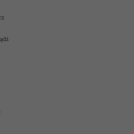
olarów
żegnają się eleganckie osoby
cz
ądź