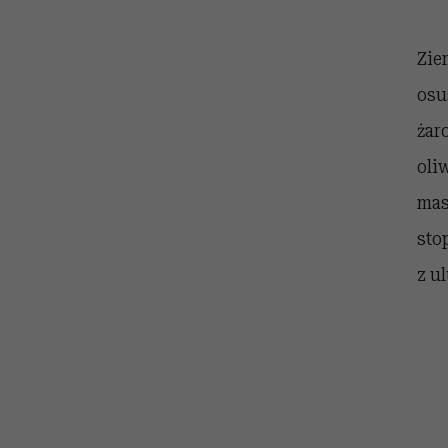
kawę z Kasią Miller”, s.
rozczarowują
odc. 7]
Zie
osu
żar
oli
mas
sto
z u