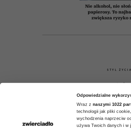
Nie alkohol, nie słoń
papierosy. To najba
zwiększa ryzyko 
STYL ŻYCI
6 nawyków
Odpowiedzialne wykorzys
inteligentnyc
Wraz z
naszymi 1022 par
umieją poro
technologii jak pliki cook
wychodzenia naprzeciw oc
na każdy tem
używa Twoich danych i w ja