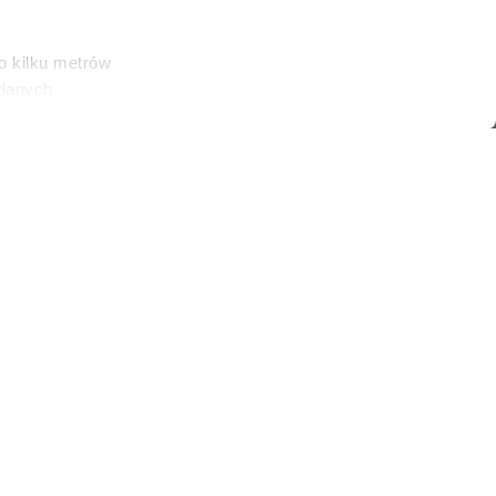
o kilku metrów
 danych
łasne
ać swoją zgodę w
społecznościowe
ORBIS/Corbis via Getty Images)
dostępniamy
nformacje z
05:33