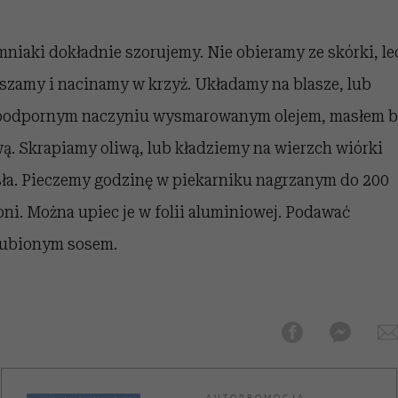
 5,
Raport Lyst ujawnił
Miller s. 5, odc. 6]
trafiła do grona
skuteczne
kosztuje to tysiące d
wśród widzów
najpopularniejszych seriali
najbardziej pożądane
ubrania i marki sezonu
Netflixa
mniaki dokładnie szorujemy. Nie obieramy ze skórki, le
szamy i nacinamy w krzyż. Układamy na blasze, lub
oodpornym naczyniu wysmarowanym olejem, masłem b
wą. Skrapiamy oliwą, lub kładziemy na wierzch wiórki
ła. Pieczemy godzinę w piekarniku nagrzanym do 200
pni. Można upiec je w folii aluminiowej. Podawać
lubionym sosem.