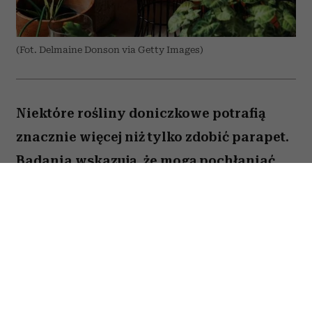
(Fot. Delmaine Donson via Getty Images)
Niektóre rośliny doniczkowe potrafią
znacznie więcej niż tylko zdobić parapet.
Badania wskazują, że mogą pochłaniać
część zanieczyszczeń i tworzyć
przyjemniejszy mikroklimat w domu.
Sprawdź, które gatunki warto wybrać.
Spis treści: