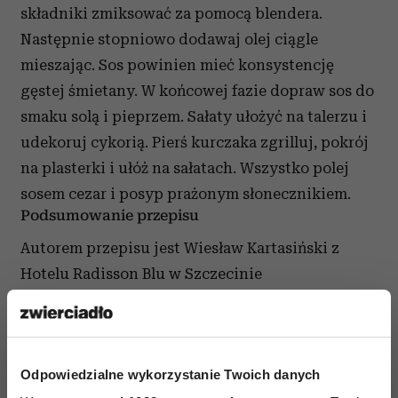
składniki zmiksować za pomocą blendera.
Następnie stopniowo dodawaj olej ciągle
mieszając. Sos powinien mieć konsystencję
gęstej śmietany. W końcowej fazie dopraw sos do
smaku solą i pieprzem. Sałaty ułożyć na talerzu i
udekoruj cykorią. Pierś kurczaka zgrilluj, pokrój
na plasterki i ułóż na sałatach. Wszystko polej
sosem cezar i posyp prażonym słonecznikiem.
Podsumowanie przepisu
Autorem przepisu jest Wiesław Kartasiński z
Hotelu Radisson Blu w Szczecinie
Odpowiedzialne wykorzystanie Twoich danych