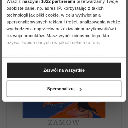
Wraz z
naszymi 1022 partnerami
przetwarzamy Twoje
osobiste dane, np. adres IP, korzystając z takich
AUTOPROMOCJA
technologii jak pliki cookie, w celu wyświetlania
spersonalizowanych reklam i treści, analizowania tychże,
wychodzenia naprzeciw oczekiwaniom użytkowników i
rozwoju produktów. Masz wybór odnośnie tego, kto
używa Twoich danych i w jakich celach to robi.
Jeśli wyrazisz na to zgodę, chcielibyśmy również:
Gromadzić dane dotyczące Twojej lokalizacji
Zezwól na wszystkie
geograficznej z dokładnością nawet do kilku metrów
Identyfikować Twoje urządzenie, aktywnie
analizując charakteryzującego je zbiory danych
Spersonalizuj
(fingerprinting, czyli wirtualny odcisk palca)
Dowiedz się więcej odnośnie tego, jak Twoje osobiste
dane są przetwarzane oraz ustaw własne preferencje w
sekcji szczegółów
. W Deklaracji plików cookie możesz
zmienić lub wycofać swoją zgodę w dowolnej chwili.
ZAMÓW