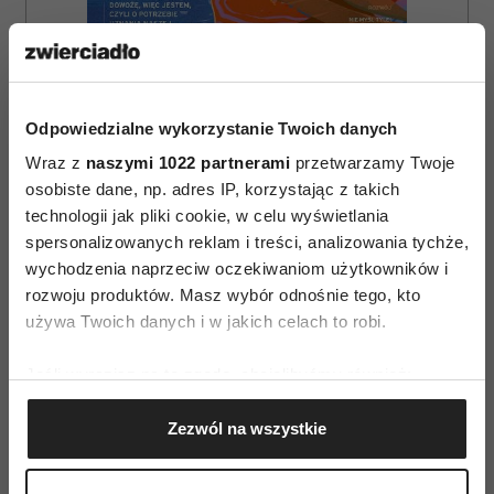
Odpowiedzialne wykorzystanie Twoich danych
Wraz z
naszymi 1022 partnerami
przetwarzamy Twoje
osobiste dane, np. adres IP, korzystając z takich
technologii jak pliki cookie, w celu wyświetlania
spersonalizowanych reklam i treści, analizowania tychże,
ZAMÓW
wychodzenia naprzeciw oczekiwaniom użytkowników i
rozwoju produktów. Masz wybór odnośnie tego, kto
WYDANIE DRUKOWANE
używa Twoich danych i w jakich celach to robi.
E-WYDANIE
Jeśli wyrazisz na to zgodę, chcielibyśmy również:
Gromadzić dane dotyczące Twojej lokalizacji
Zezwól na wszystkie
geograficznej z dokładnością nawet do kilku metrów
Identyfikować Twoje urządzenie, aktywnie
analizując charakteryzującego je zbiory danych