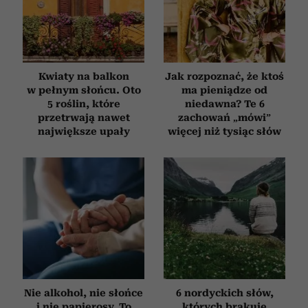
Kwiaty na balkon
Jak rozpoznać, że ktoś
w pełnym słońcu. Oto
ma pieniądze od
5 roślin, które
niedawna? Te 6
przetrwają nawet
zachowań „mówi”
największe upały
więcej niż tysiąc słów
Nie alkohol, nie słońce
6 nordyckich słów,
i nie papierosy. To
których brakuje