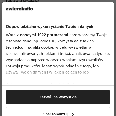
nam z nawiązką.
Odpowiedzialne wykorzystanie Twoich danych
Wraz z
naszymi 1022 partnerami
przetwarzamy Twoje
PRZEPISY
osobiste dane, np. adres IP, korzystając z takich
technologii jak pliki cookie, w celu wyświetlania
spersonalizowanych reklam i treści, analizowania tychże,
wychodzenia naprzeciw oczekiwaniom użytkowników i
AUTOPROMOCJA
rozwoju produktów. Masz wybór odnośnie tego, kto
używa Twoich danych i w jakich celach to robi.
Jeśli wyrazisz na to zgodę, chcielibyśmy również:
Gromadzić dane dotyczące Twojej lokalizacji
Zezwól na wszystkie
geograficznej z dokładnością nawet do kilku metrów
Identyfikować Twoje urządzenie, aktywnie
analizując charakteryzującego je zbiory danych
Spersonalizuj