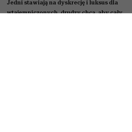
Jedni stawiają na dyskrecję i luksus dla
wtajemniczonych, drudzy chcą, aby cały
świat wiedział o ich sukcesie. W kulturze
internetowej tych pierwszych często
kojarzy się z old money, a drugich – new
money. Oczywiście jest to duże
uproszczenie i wiele osób zupełnie nie
wpisuje się w ten podział. Trudno jednak
nie odnieść wrażenia, że jest w nim
ziarnko prawdy.
Spis treści: