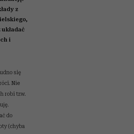
nił
relację z pieniędzmi
ane
kłady z
zonu
ielskiego,
z układać
ch i
rudno się
róci.
Nie
h robi tzw.
uję.
kać do
oty (chyba