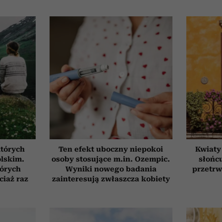
których
Ten efekt uboczny niepokoi
Kwiaty
olskim.
osoby stosujące m.in. Ozempic.
słońcu
tórych
Wyniki nowego badania
przetrw
ciaż raz
zainteresują zwłaszcza kobiety