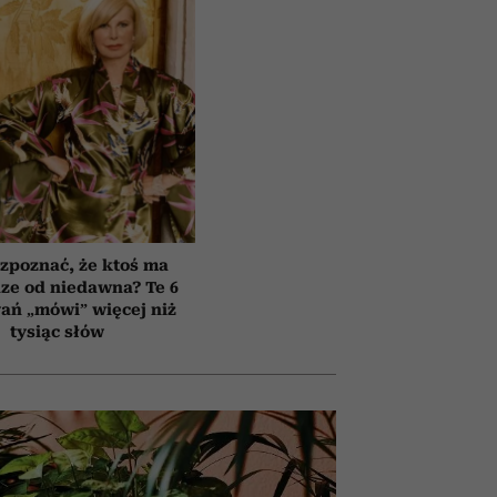
zpoznać, że ktoś ma
ze od niedawna? Te 6
ań „mówi” więcej niż
tysiąc słów