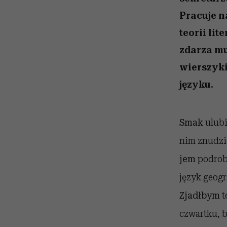
kawę z Kasią Miller”, s.
girls”
odc. 7]
Pracuje n
teorii li
zdarza mu
wierszyki
języku.
Smak
ulubi
nim znudzić
jem
podrobó
język geogr
Zjadłbym
t
czwartku, 