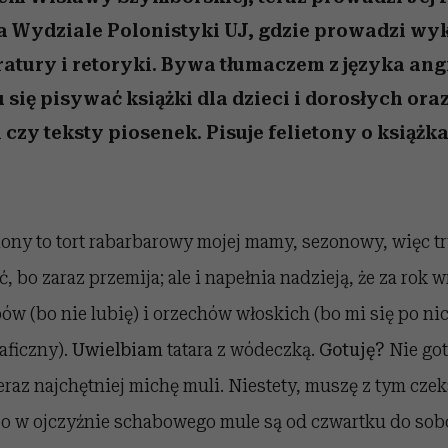
 5,
kwestie, o których wciąż
skutki dla związku i dla
Miller s. 5, odc. 6]
Raport Lyst ujaw
boimy się mówić
partnerki
najbardziej pożąd
a Wydziale Polonistyki UJ, gdzie prowadzi wy
ubrania i marki se
teratury i retoryki. Bywa tłumaczem z języka ang
 się pisywać książki dla dzieci i dorosłych ora
 czy teksty piosenek. Pisuje felietony o książka
ony to tort rabarbarowy mojej mamy, sezonowy, więc t
, bo zaraz przemija; ale i napełnia nadzieją, że za rok w
w (bo nie lubię) i orzechów włoskich (bo mi się po nic
aficzny).
Uwielbiam
tatara z wódeczką.
Gotuję?
Nie got
eraz najchętniej michę muli. Niestety, muszę z tym cze
bo w ojczyźnie schabowego mule są od czwartku do sob