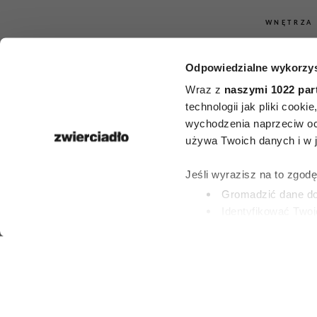
WNĘTRZA
Rośliny, 
Odpowiedzialne wykorzys
oczyszczają p
Wraz z
naszymi 1022 par
technologii jak pliki cook
5 kwiatów,
wychodzenia naprzeciw oc
używa Twoich danych i w ja
powinny 
Jeśli wyrazisz na to zgod
każdym 
Gromadzić dane dot
Identyfikować Twoj
(fingerprinting, czyli 
PATRYCJA KLIKOW
Dowiedz się więcej odnośn
7 LIPCA 2026
preferencje w
sekcji szc
dowolnej chwili.
Wykorzystujemy pliki cook