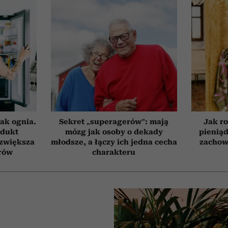
ak ognia.
Sekret „superagerów”: mają
Jak ro
odukt
mózg jak osoby o dekady
pieniąd
 zwiększa
młodsze, a łączy ich jedna cecha
zachow
rów
charakteru