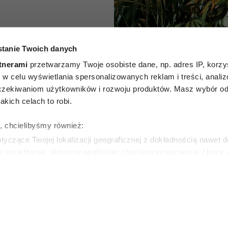
które
tanie Twoich danych
owietrze.
tnerami
przetwarzamy Twoje osobiste dane, np. adres IP, korzys
ie, w celu wyświetlania spersonalizowanych reklam i treści, anali
 które
zekiwaniom użytkowników i rozwoju produktów. Masz wybór odn
kich celach to robi.
być w
ę, chcielibyśmy również:
domu
yczące Twojej lokalizacji geograficznej z dokładnością nawet d
e urządzenie, aktywnie analizując charakteryzującego je zbiory
wirtualny odcisk palca)
SKA
ie tego, jak Twoje osobiste dane są przetwarzane oraz ustaw w
zegółów
. W Deklaracji plików cookie możesz zmienić lub wycof
ie do spersonalizowania treści i reklam, aby oferować funkcje 