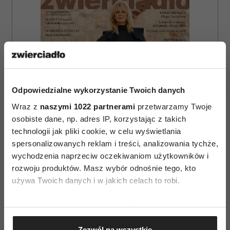
Odpowiedzialne wykorzystanie Twoich danych
Wraz z
naszymi 1022 partnerami
przetwarzamy Twoje
osobiste dane, np. adres IP, korzystając z takich
technologii jak pliki cookie, w celu wyświetlania
spersonalizowanych reklam i treści, analizowania tychże,
wychodzenia naprzeciw oczekiwaniom użytkowników i
rozwoju produktów. Masz wybór odnośnie tego, kto
używa Twoich danych i w jakich celach to robi.
ZAMÓW
Jeśli wyrazisz na to zgodę, chcielibyśmy również:
WYDANIE DRUKOWANE
Gromadzić dane dotyczące Twojej lokalizacji
Zezwól na wszystkie