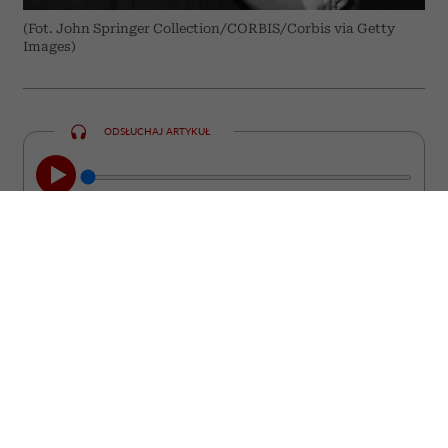
(Fot. John Springer Collection/CORBIS/Corbis via Getty
Images)
ODSŁUCHAJ ARTYKUŁ
00:00
05:33
Chcesz być interesującym partnerem do
rozmowy? Poszerzaj swoje horyzonty w
starym, dobrym „analogowym” stylu.
Czerpanie wiedzy z namacalnych