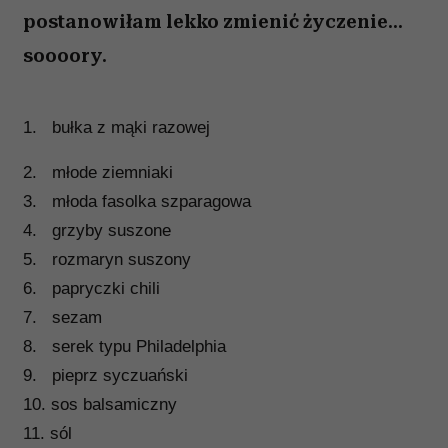
postanowiłam lekko zmienić życzenie...
soooory.
1. bułka z mąki razowej
2. młode ziemniaki
3. młoda fasolka szparagowa
4. grzyby suszone
5. rozmaryn suszony
6.
papryczki chili
7. sezam
8. serek typu Philadelphia
9. pieprz syczuański
10. sos balsamiczny
11. sól