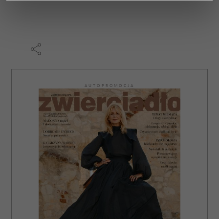
dane są przetwarzane oraz ustaw własne preferencje w
sekcji szczegółów
. W Deklaracji plików cookie możesz
zmienić lub wycofać swoją zgodę w dowolnej chwili.
Wykorzystujemy pliki cookie do spersonalizowania treści
i reklam, aby oferować funkcje społecznościowe i
analizować ruch w naszej witrynie. Informacje o tym, jak
AUTOPROMOCJA
korzystasz z naszej witryny, udostępniamy partnerom
społecznościowym, reklamowym i analitycznym.
Partnerzy mogą połączyć te informacje z innymi danymi
otrzymanymi od Ciebie lub uzyskanymi podczas
korzystania z ich usług.