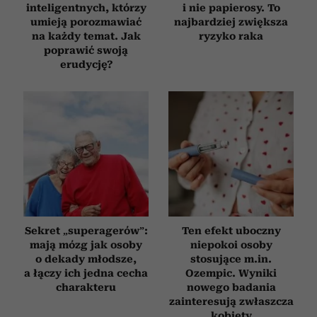
inteligentnych, którzy
i nie papierosy. To
umieją porozmawiać
najbardziej zwiększa
na każdy temat. Jak
ryzyko raka
poprawić swoją
erudycję?
Sekret „superagerów”:
Ten efekt uboczny
mają mózg jak osoby
niepokoi osoby
o dekady młodsze,
stosujące m.in.
a łączy ich jedna cecha
Ozempic. Wyniki
charakteru
nowego badania
zainteresują zwłaszcza
kobiety