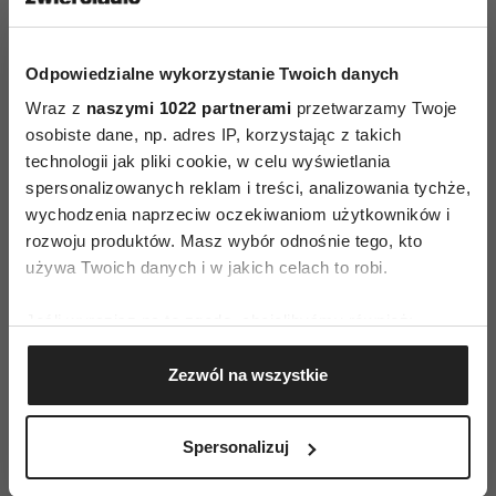
moment położyć na patelni grillowej, chociaż na
jednej stronie, aby za szybko nie zmiękły pod
Odpowiedzialne wykorzystanie Twoich danych
grzybową pastą.
Wraz z
naszymi 1022 partnerami
przetwarzamy Twoje
Ostatnie czynności!
osobiste dane, np. adres IP, korzystając z takich
Smaruję kromeczki pasta z grzybów, na to kładę po
technologii jak pliki cookie, w celu wyświetlania
jednym plastrze uprażonego ziemniaka i posypuję
spersonalizowanych reklam i treści, analizowania tychże,
resztą rozmarynu z patelni. Na ziemniak kładę
wychodzenia naprzeciw oczekiwaniom użytkowników i
rozwoju produktów. Masz wybór odnośnie tego, kto
jeszcze jedną mała kropkę past do której
używa Twoich danych i w jakich celach to robi.
"przyczepiam" jedną fasolkę. Wszystko posypuję
sezamem i polewam gęstym sosem balsamicznym:)
Jeśli wyrazisz na to zgodę, chcielibyśmy również:
Odrobina soli na koniec.
Gromadzić dane dotyczące Twojej lokalizacji
Kanapki zwłaszcza ułożone razem wyglądają bojowo,
Zezwól na wszystkie
geograficznej z dokładnością nawet do kilku metrów
jak Pięciu Muszkieterów.
Identyfikować Twoje urządzenie, aktywnie
analizując charakteryzującego je zbiory danych
Ta kanapka potrzebuje trochę czasu... myślę że jest
Spersonalizuj
(fingerprinting, czyli wirtualny odcisk palca)
idealna również na wieczór
Dowiedz się więcej odnośnie tego, jak Twoje osobiste