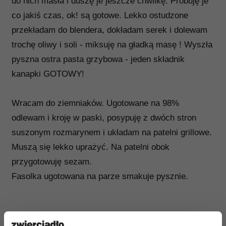
do nich masła i duszę je jeszcze chwilkę. Próbuję je
co jakiś czas, ok! są gotowe. Lekko ostudzone
przekładam do blendera, dokładam serek i dolewam
trochę oliwy i soli - miksuję na gładką masę ! Wyszła
pyszna ostra pasta grzybowa - jeden składnik
kanapki GOTOWY!
Wracam do ziemniaków. Ugotowane na 98%
odlewam i kroję w paski, posypuję z dwóch stron
suszonym rozmarynem i układam na patelni grillowe.
Muszą się lekko uprażyć. Na patelni obok
przygotowuję sezam.
Fasolka ugotowana na parze smakuje pysznie.
Bułkę kroję w poprzek na małe kromki. Dobrze je na