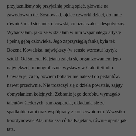
przyjaźniliśmy się przyjaźnią pełną spięć, głównie na
zawodowym tle. Sosnowski, ojciec czwórki dzieci, do mnie
również miał stosunek ojcowski, co oznaczało – despotyczny.
Wybaczałam, jako ze widziałam w nim wspaniałego artystę
i pełną gębą człowieka. Jego zaprzysięgłą fanką była też
Bożena Kowalska, największy (w sensie wzrostu) krytyk
sztuki. Od śmierci Kajetana zajęła się organizowaniem jego
największej, monograficznej wystawy w Galerii Studio.
Chwała jej za to, bowiem bohater nie należał do pedantów,
nawet przeciwnie. Nie troszczył się o dzieła powstałe, zajęty
obmyślaniem kolejnych. Zebranie jego dorobku wymagało
talentów śledczych, samozaparcia, układania się ze
spadkobiercami oraz współpracy z konserwatorem. Wszystko
koordynowała Ata, młodsza córka Kajetana, równie uparta jak
tata.