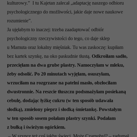
otrzymanymi od Ciebie lub uzyskanymi podczas
kulturowy.”
I tu Kajetan zalecał „adaptację naszego odbioru
korzystania z ich usług.
psychologicznego do możliwości, jakie daje nowe naukowe
rozumienie”.
Ja ujęłabym to inaczej: trzeba zaadaptować odbiór
psychologiczny rzeczywistości do tego, co daje sklep
u Mamuta oraz lokalny mięśniak. Tu was zaskoczę: kupiłam
bez kartek szynkę, na oko paskudnie tłustą.
Odkroiłam sadło,
przecięłam na dwa grube plastry. Namoczyłam w mleku,
żeby odsolić. Po 20 minutach wyjęłam, osuszyłam,
wrzuciłam na rozgrzane na patelni masło, obzłociłam
dwustronnie. Na reszcie tłuszczu podsmażyłam posiekaną
cebulę, dodając łyżkę cukru (w ten sposób udawała
słodką), zmielony pieprz i słodką śmietankę. Powstałym
w ten sposób sosem polałam plastry szynki. Podałam
z bułką i świeżym ogórkiem.
– W szynce też coś jakby świeci. Może Czarnobyl? – zadumał