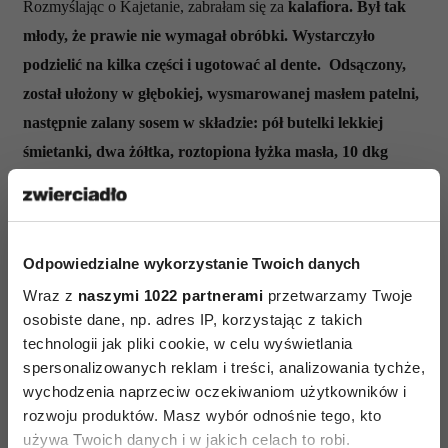
Rozmyślając o Kajetanie, zabrałam się za
kalafiora. Był tak
młody, że prawie nie wymagał obróbki. Wystarczyło
podzielić na kilka części i ugotować al dente.
Odsączony,
został ułożony w głębokiej, wysmarowanej masłem patelni,
następnie zalany sosem w składzie: pół butelki lekkiej
śmietanki, dwa żółtka, roztopiona łyżka masła, 10 dkg
utartego łagodnego sera, szczypta cukru, łyżeczka sosu
sojowego, kilka kropli soku cytrynowego. Kwadrans
zapiekania, i danie gotowe
.
Odpowiedzialne wykorzystanie Twoich danych
Już, już wydawałam jarzynę, gdy rozdarł się telefon. Dzwoniła
Wraz z
naszymi 1022 partnerami
przetwarzamy Twoje
Ata S. Spróbujcie wejść w jej monolog, kiedy jest cała
osobiste dane, np. adres IP, korzystając z takich
podniecona nadchodzącą retrospektywą ojca! Kalafior,
technologii jak pliki cookie, w celu wyświetlania
zagrożony w swej ulotnej doskonałości, dodał mi odwagi.
spersonalizowanych reklam i treści, analizowania tychże,
Przerwałam Acie wpół zdania, przekazałam słuchawkę mężowi
wychodzenia naprzeciw oczekiwaniom użytkowników i
i pomknęłam do kuchni.
rozwoju produktów. Masz wybór odnośnie tego, kto
używa Twoich danych i w jakich celach to robi.
Udało się, kalafior był akurat taki, jak trzeba. Wyłożyłam go na