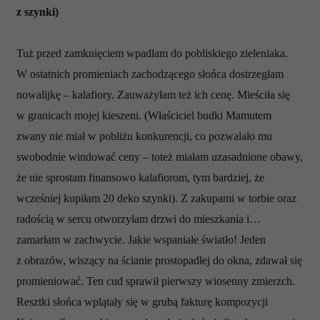
z szynki)
Tuż przed zamknięciem wpadłam do pobliskiego zieleniaka.
W ostatnich promieniach zachodzącego słońca dostrzegłam
nowalijkę – kalafiory. Zauważyłam też ich cenę. Mieściła się
w granicach mojej kieszeni. (Właściciel budki Mamutem
zwany nie miał w pobliżu konkurencji, co pozwalało mu
swobodnie windować ceny – toteż miałam uzasadnione obawy,
że nie sprostam finansowo kalafiorom, tym bardziej, że
wcześniej kupiłam 20 deko szynki). Z zakupami w torbie oraz
radością w sercu otworzyłam drzwi do mieszkania i…
zamarłam w zachwycie. Jakie wspaniałe światło! Jeden
z obrazów, wiszący na ścianie prostopadłej do okna, zdawał się
promieniować. Ten cud sprawił pierwszy wiosenny zmierzch.
Resztki słońca wplątały się w grubą fakturę kompozycji