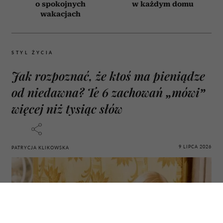
o spokojnych
w każdym domu
wakacjach
STYL ŻYCIA
Jak rozpoznać, że ktoś ma pieniądze
od niedawna? Te 6 zachowań „mówi”
więcej niż tysiąc słów
9 LIPCA 2026
PATRYCJA KLIKOWSKA