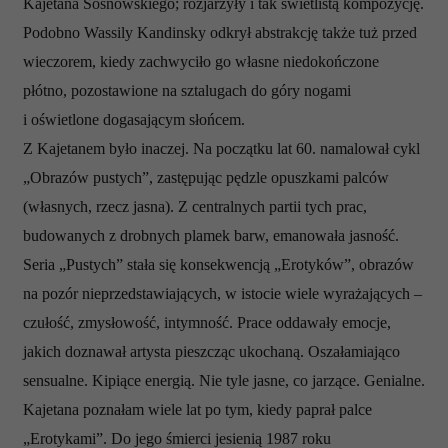
Kajetana Sosnowskiego; rozjarzyły i tak świetlistą kompozycję.
Podobno Wassily Kandinsky odkrył abstrakcję także tuż przed
wieczorem, kiedy zachwyciło go własne niedokończone
płótno, pozostawione na sztalugach do góry nogami
i oświetlone dogasającym słońcem.
Z Kajetanem było inaczej. Na początku lat 60. namalował cykl
„Obrazów pustych”, zastępując pędzle opuszkami palców
(własnych, rzecz jasna). Z centralnych partii tych prac,
budowanych z drobnych plamek barw, emanowała jasność.
Seria „Pustych” stała się konsekwencją „Erotyków”, obrazów
na pozór nieprzedstawiających, w istocie wiele wyrażających –
czułość, zmysłowość, intymność. Prace oddawały emocje,
jakich doznawał artysta pieszcząc ukochaną. Oszałamiająco
sensualne. Kipiące energią. Nie tyle jasne, co jarzące. Genialne.
Kajetana poznałam wiele lat po tym, kiedy paprał palce
„Erotykami”. Do jego śmierci jesienią 1987 roku