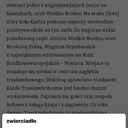
stanowi jedno z najpiękniejszych jezior na
Kaszubach, czyli Wielkie Brodno. Na stoku Złotej
Góry koło Kartuz podczas imprezy swobodnie
przebywa około 40 tys. osób. Ze wzgórza widać
południową część Jeziora Wielkie Brodno, wieś
Brodnicę Dolną, Wzgórza Szymbarskie
z największym wzniesieniem na Niżu
Środkowoeuropejskim – Wieżycą. Miejsce to
znajduje się niemal w centrum zagłębia
truskawkowego. Wokół są uprawiane truskawki.
Każde Truskawkobranie jest bardzo dużym
wydarzeniem. Zaprasza się gości oraz zespoły
ludowe z całego kraju i z zagranicy. Co roku
Święto Truskawkobrania to wielogodzinna
impreza (od rana do późnych godzin nocnych),