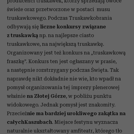
producenci truskawek, którzy sprzedają owoce
świeże oraz przetworzone w postaci musu
truskawkowego. Podczas Truskawkobrania
odbywają się
liczne konkursy
związane
z truskawką
np. na najlepsze ciasto
truskawkowe, na największą truskawkę.
Organizowany jest też konkurs na „truskawkową
fraszkę”. Konkurs ten jest ogłaszany w prasie,
a następnie rozstrzygany podczas Święta. Tak
naprawdę nikt dokładnie nie wie, kto wpadł na
pomysł organizowania tej imprezy plenerowej
właśnie
na Złotej Górze
, w pobliżu punktu
widokowego. Jednak pomysł jest znakomity.
Przecież
nie ma bardziej urokliwego zakątka na
całych
Kaszubach
. Miejsce festynu wyznacza
naturalnie ukształtowany amfiteatr, którego tło