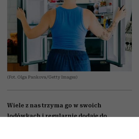
(Fot. Olga Pankova/Getty Images)
Wiele z nas trzyma go w swoich
lodówkach i regularnie dodaje do
przygotowywanych dań. Amerykański
onkolog dr Avishek Kumar zdradził,