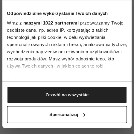
w programie której znajduje się
ciekawa oferta
estradowa
. Na Truskawkobraniu gościli m.in.
Odpowiedzialne wykorzystanie Twoich danych
Szwagierkolaska, Bajm, Jerzy Kryszak, Zbigniew
Wraz z
naszymi 1022 partnerami
przetwarzamy Twoje
Wodecki, Shakin Dudi, Krzysztof Krawczyk,
osobiste dane, np. adres IP, korzystając z takich
Lombard, Krystyna Giżowska, Perfect, Lady Pank,
technologii jak pliki cookie, w celu wyświetlania
spersonalizowanych reklam i treści, analizowania tychże,
DAAB, Hej, zespół Łzy, Kasia Kowalska, Patrycja
wychodzenia naprzeciw oczekiwaniom użytkowników i
Markowska, Mandaryna, zespół Wilki, Anita
rozwoju produktów. Masz wybór odnośnie tego, kto
Lipnicka & John Porter, Rico Sanchez & Gipsy
używa Twoich danych i w jakich celach to robi.
Kings ... etc. Organizatorzy Truskawkobrania
mają także atrakcje dla dzieci - konkursy, zabawy
Jeśli wyrazisz na to zgodę, chcielibyśmy również:
i animacje
„Kremowe Malënë”
- mus
Gromadzić dane dotyczące Twojej lokalizacji
Zezwól na wszystkie
geograficznej z dokładnością nawet do kilku metrów
z truskawek kaszubskich jest produktem
Identyfikować Twoje urządzenie, aktywnie
tradycyjnym województwa pomorskiego
analizując charakteryzującego je zbiory danych
i otrzymał „Perłę 2005” w ogólnopolskim
Spersonalizuj
(fingerprinting, czyli wirtualny odcisk palca)
konkursie Nasze Kulinarne Dziedzictwo.
Dowiedz się więcej odnośnie tego, jak Twoje osobiste
dane są przetwarzane oraz ustaw własne preferencje w