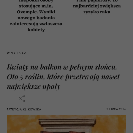
niepokoi osoby
i nie papierosy. To
stosujące m.in.
najbardziej zwiększa
Ozempic. Wyniki
ryzyko raka
nowego badania
zainteresują zwłaszcza
kobiety
WNĘTRZA
Kwiaty na balkon w pełnym słońcu.
Oto 5 roślin, które przetrwają nawet
największe upały
2 LIPCA 2026
PATRYCJA KLIKOWSKA