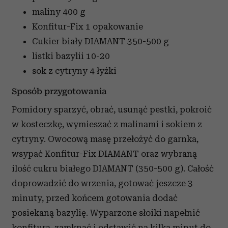
maliny
400 g
Konfitur-Fix
1 opakowanie
Cukier biały DIAMANT
350-500 g
listki bazylii
10-20
sok z cytryny
4 łyżki
Sposób przygotowania
Pomidory sparzyć, obrać, usunąć pestki, pokroić
w kosteczkę, wymieszać z malinami i sokiem z
cytryny. Owocową masę przełożyć do garnka,
wsypać Konfitur-Fix DIAMANT oraz wybraną
ilość cukru białego DIAMANT (350-500 g). Całość
doprowadzić do wrzenia, gotować jeszcze 3
minuty, przed końcem gotowania dodać
posiekaną bazylię. Wyparzone słoiki napełnić
konfiturą, zamknąć i odstawić na kilka minut do