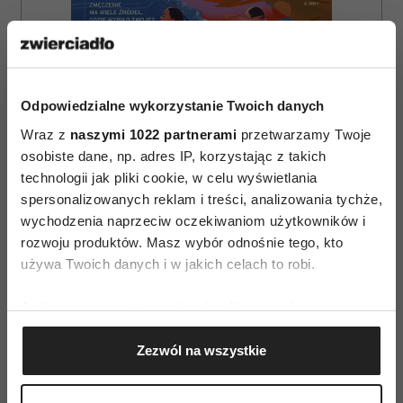
Odpowiedzialne wykorzystanie Twoich danych
Wraz z
naszymi 1022 partnerami
przetwarzamy Twoje
osobiste dane, np. adres IP, korzystając z takich
technologii jak pliki cookie, w celu wyświetlania
ZAMÓW
spersonalizowanych reklam i treści, analizowania tychże,
wychodzenia naprzeciw oczekiwaniom użytkowników i
WYDANIE DRUKOWANE
rozwoju produktów. Masz wybór odnośnie tego, kto
E-WYDANIE
używa Twoich danych i w jakich celach to robi.
Jeśli wyrazisz na to zgodę, chcielibyśmy również:
Gromadzić dane dotyczące Twojej lokalizacji
Zezwól na wszystkie
geograficznej z dokładnością nawet do kilku metrów
Identyfikować Twoje urządzenie, aktywnie
analizując charakteryzującego je zbiory danych