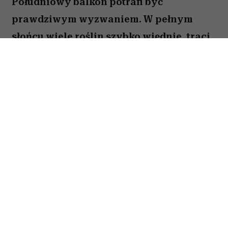
Południowy balkon potrafi być
prawdziwym wyzwaniem. W pełnym
słońcu wiele roślin szybko więdnie, traci
kwiaty lub po prostu nie radzi sobie z
wysokimi temperaturami. Na szczęście są
gatunki, które uwielbiają takie warunki.
Oto pięć kwiatów, które nie boją się
upałów i będą zachwycać przez całe lato.
Spis treści:
1. Gazania – królowa słonecznych
balkonów
2. Portulaka wielkokwiatowa (
Portulaca