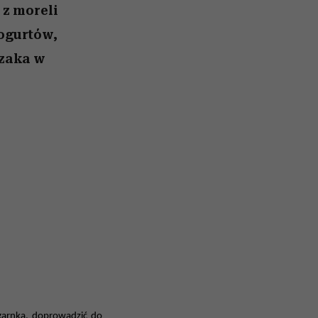
 z moreli
jogurtów,
czaka w
garnka, doprowadzić do