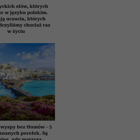
yckich słów, których
e w języku polskim.
ją uczucia, których
czyliśmy chociaż raz
w życiu
 wyspy bez tłumów – 5
znanych perełek. Są
alne, gdy marzysz