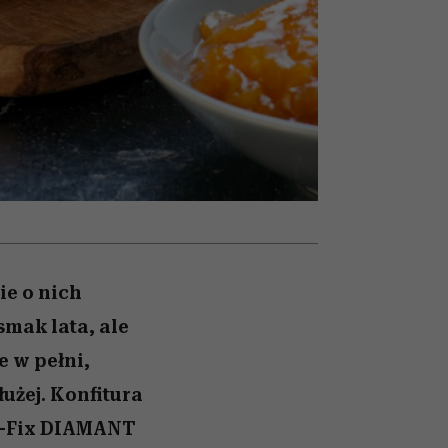
nił
relację z pieniędzmi
ane
zonu
ie o nich
smak lata, ale
 w pełni,
użej. Konfitura
r-Fix DIAMANT