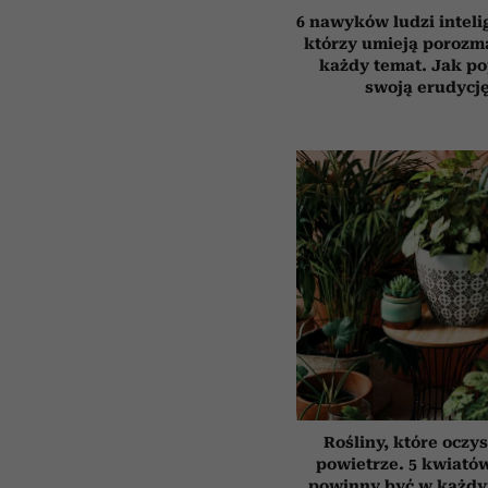
6 nawyków ludzi inteli
którzy umieją porozm
każdy temat. Jak p
swoją erudycj
Rośliny, które oczy
powietrze. 5 kwiatów
powinny być w każd