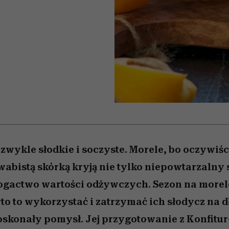
 5,
kwestie, o których wciąż
skutki dla związku i dla
Miller s. 5, odc. 6]
Raport Lyst ujaw
boimy się mówić
partnerki
najbardziej pożąd
ubrania i marki se
zwykle słodkie i soczyste. Morele, bo oczywiśc
abistą skórką kryją nie tylko niepowtarzalny 
ogactwo wartości odżywczych. Sezon na morele
to to wykorzystać i zatrzymać ich słodycz na dł
oskonały pomysł. Jej przygotowanie z Konfitu