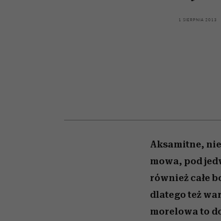
kawę z Kasią Miller”, s.
girls”
odc. 7]
1 SIERPNIA 2013
Aksamitne, nie
mowa, pod jedw
również całe b
dlatego też war
morelowa to d