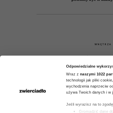
WNĘTRZA
Co zaburza 
Odpowiedzialne wykorzys
dobrej ene
Wraz z
naszymi 1022 par
domu? Eksper
technologii jak pliki cook
wychodzenia naprzeciw oc
shui wskaz
używa Twoich danych i w ja
rzeczy, który
Jeśli wyrazisz na to zgod
Gromadzić dane dot