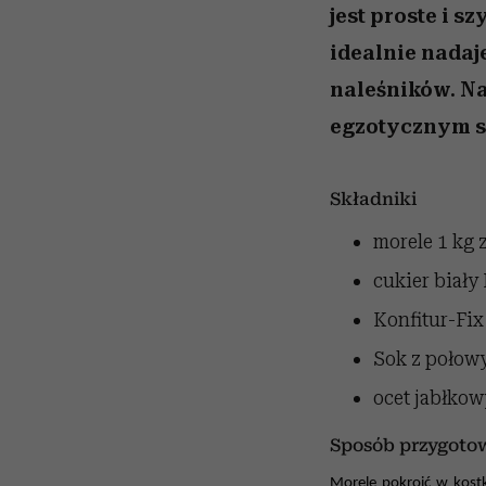
jest proste i 
idealnie nadaje
naleśników. Na
egzotycznym s
Składniki
morele
1 kg 
cukier biał
Konfitur-F
Sok z połowy 
ocet jabłko
Sposób przygoto
Morele pokroić w kost