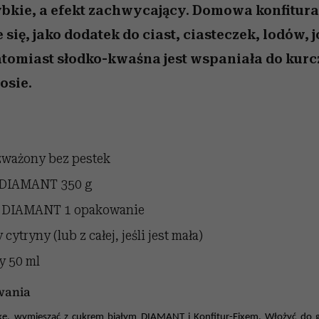
szybkie, a efekt zachwycający. Domowa konfitura
 się, jako dodatek do ciast, ciasteczek, lodów, 
tomiast słodko-kwaśna jest wspaniała do kur
osie.
zważony bez pestek
y DIAMANT
350 g
ix DIAMANT
1 opakowanie
cytryny (lub z całej, jeśli jest mała)
wy
50 ml
wania
kę, wymieszać z cukrem białym DIAMANT i Konfitur-Fixem. Włożyć do 