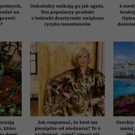
gentnych,
Onkolodzy unikają go jak ognia.
6 nord
awiać na
Ten popularny produkt
brakuj
oprawić
z lodówki drastycznie zwiększa
Opisu
ę?
ryzyko nowotworów
doświad
szczają
Jak rozpoznać, że ktoś ma
Greckie
, które
pieniądze od niedawna? Te 6
mniej 
ym domu
zachowań „mówi” więcej niż
ide