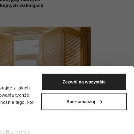
okojnych wakacjach
Zezwól na wszystkie
tając z takich
zowania tychże,
Spersonalizuj
ośnie tego, kto
o kilku metrów