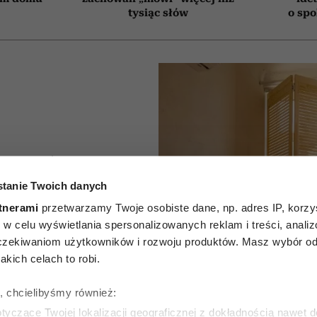
tysiąc słów
o sp
przepływ
tanie Twoich danych
rgii w
tnerami
przetwarzamy Twoje osobiste dane, np. adres IP, korzys
tka feng
ie, w celu wyświetlania spersonalizowanych reklam i treści, anali
zekiwaniom użytkowników i rozwoju produktów. Masz wybór odn
uje 5
kich celach to robi.
ch warto
ę, chcielibyśmy również:
yczące Twojej lokalizacji geograficznej z dokładnością nawet d