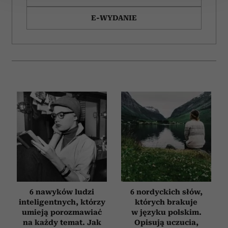
E-WYDANIE
Wykorzystujemy pliki cookie do spersonalizowania treści
i reklam, aby oferować funkcje społecznościowe i
analizować ruch w naszej witrynie. Informacje o tym, jak
korzystasz z naszej witryny, udostępniamy partnerom
społecznościowym, reklamowym i analitycznym.
Partnerzy mogą połączyć te informacje z innymi danymi
otrzymanymi od Ciebie lub uzyskanymi podczas
korzystania z ich usług.
6 nawyków ludzi
6 nordyckich słów,
inteligentnych, którzy
których brakuje
umieją porozmawiać
w języku polskim.
na każdy temat. Jak
Opisują uczucia,