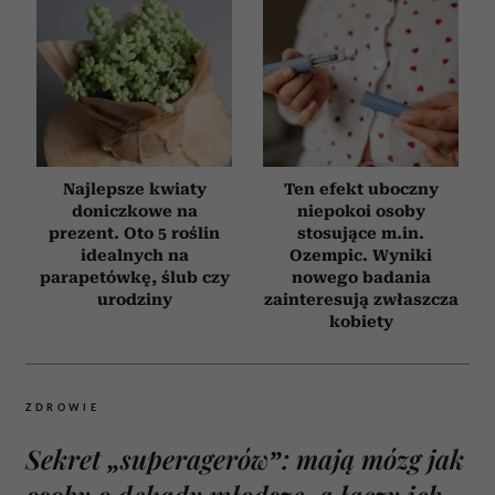
Najlepsze kwiaty
Ten efekt uboczny
doniczkowe na
niepokoi osoby
prezent. Oto 5 roślin
stosujące m.in.
idealnych na
Ozempic. Wyniki
parapetówkę, ślub czy
nowego badania
urodziny
zainteresują zwłaszcza
kobiety
ZDROWIE
Sekret „superagerów”: mają mózg jak
osoby o dekady młodsze, a łączy ich