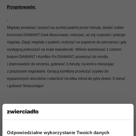
Przygotowanie:
Migdały posiekać i prażyć na suchej patelni przez minutę, dodać cukier
trzcinowy DIAMANT Dark Muscovado, mieszać, aż się rozpuści i pokryje
migdały. Zdjąć migdały z patelni, rozłożyć na papierze do pieczenia i gdy
wystygną pokruszyć na małe kawałeczki. Wiśnie wymieszać z cukrem
białym DIAMANT i Konfitur-Fix DIAMANT, przełożyć do rondla
i doprowadzić do wrzenia, gotować 3 minuty, na końcu mieszając
z prażonymi migdałami. Gorącą konfiturę przełożyć szybko do
wyparzonych słoiczków i odwrócić na kilka minut do góry dnem. 5 minut
i gotowe! Smacznego!
Odpowiedzialne wykorzystanie Twoich danych