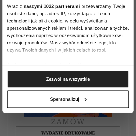
AUTOPROMOCJA
Wraz z
naszymi 1022 partnerami
przetwarzamy Twoje
osobiste dane, np. adres IP, korzystając z takich
technologii jak pliki cookie, w celu wyświetlania
spersonalizowanych reklam i treści, analizowania tychże,
wychodzenia naprzeciw oczekiwaniom użytkowników i
rozwoju produktów. Masz wybór odnośnie tego, kto
używa Twoich danych i w jakich celach to robi.
Jeśli wyrazisz na to zgodę, chcielibyśmy również:
Gromadzić dane dotyczące Twojej lokalizacji
Zezwól na wszystkie
geograficznej z dokładnością nawet do kilku metrów
Identyfikować Twoje urządzenie, aktywnie
analizując charakteryzującego je zbiory danych
Spersonalizuj
(fingerprinting, czyli wirtualny odcisk palca)
Dowiedz się więcej odnośnie tego, jak Twoje osobiste
dane są przetwarzane oraz ustaw własne preferencje w
ZAMÓW
sekcji szczegółów
. W Deklaracji plików cookie możesz
zmienić lub wycofać swoją zgodę w dowolnej chwili.
WYDANIE DRUKOWANE