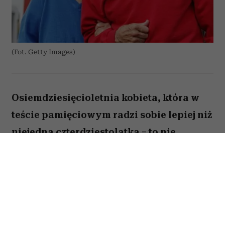
(Fot. Getty Images)
Osiemdziesięcioletnia kobieta, która w
teście pamięciowym radzi sobie lepiej niż
niejedna czterdziestolatka – to nie
wyjątek, lecz zjawisko, które od 25 lat
opisują naukowcy z Northwestern
University. W najnowszej publikacji w
„Alzheimer's & Dementia” zespół ujawnia,
co łączy osoby określane mianem