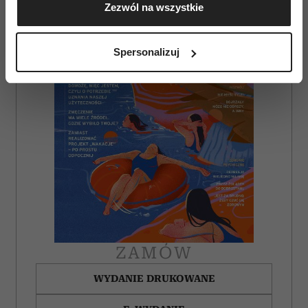
Zezwól na wszystkie
geograficznej z dokładnością nawet do kilku metrów
Identyfikować Twoje urządzenie, aktywnie
analizując charakteryzującego je zbiory danych
Spersonalizuj
(fingerprinting, czyli wirtualny odcisk palca)
Dowiedz się więcej odnośnie tego, jak Twoje osobiste
dane są przetwarzane oraz ustaw własne preferencje w
sekcji szczegółów
. W Deklaracji plików cookie możesz
zmienić lub wycofać swoją zgodę w dowolnej chwili.
Wykorzystujemy pliki cookie do spersonalizowania treści
i reklam, aby oferować funkcje społecznościowe i
analizować ruch w naszej witrynie. Informacje o tym, jak
korzystasz z naszej witryny, udostępniamy partnerom
społecznościowym, reklamowym i analitycznym.
Partnerzy mogą połączyć te informacje z innymi danymi
ZAMÓW
otrzymanymi od Ciebie lub uzyskanymi podczas
korzystania z ich usług.
WYDANIE DRUKOWANE