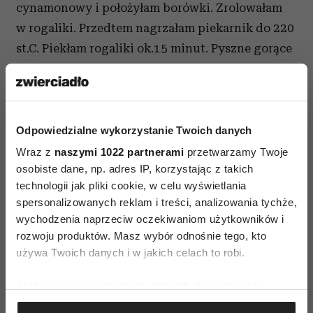
cynamonowy i położyłam borówki. Zrolowałam
w rogaliki. Przedtem nagrzałam piekarnik do 220
st.C. Piekłam rogaliki ok.15 minut. Pyszne gorące
z dobrą kawą!
Ponieważ ciasto francuskie jest pracochłonne,
można posiłkować się mrożonym lub chłodzonym
Odpowiedzialne wykorzystanie Twoich danych
gotowym ciastem.
Wraz z
naszymi 1022 partnerami
przetwarzamy Twoje
osobiste dane, np. adres IP, korzystając z takich
Autorka prowadzi blog
kuchennymidrzwiami.pl
technologii jak pliki cookie, w celu wyświetlania
spersonalizowanych reklam i treści, analizowania tychże,
wychodzenia naprzeciw oczekiwaniom użytkowników i
rozwoju produktów. Masz wybór odnośnie tego, kto
używa Twoich danych i w jakich celach to robi.
Jeśli wyrazisz na to zgodę, chcielibyśmy również:
AUTOPROMOCJA
Gromadzić dane dotyczące Twojej lokalizacji