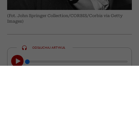
(Fot. John Springer Collection/CORBIS/Corbis via Getty
Images)
ODSŁUCHAJ ARTYKUŁ
00:00
05:33
Chcesz być interesującym partnerem do
rozmowy? Poszerzaj swoje horyzonty w
starym, dobrym „analogowym” stylu.
Czerpanie wiedzy z namacalnych