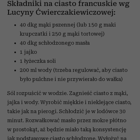
Składniki na ciasto francuskie wg
Lucyny Ćwierczakiewiczowej:
40 dkg mąki pszennej
(lub 150 g maki
krupczatki i 250 g mąki tortowej)
40 dkg schłodzonego
masła
1 jajko
1 łyżeczka soli
200 ml wody
(trzeba regulować, aby ciasto
było pulchne i nie przywierało do wałka)
Sól rozpuścić w wodzie. Zagnieść ciasto z mąki,
jajka i wody. Wyrobić miękkie i nieklejące ciasto,
takie jak na pierogi. Schłodzić je w lodówce 30
minut. Rozwałkować masło przez mokre płótno
w prostokąt, aż będzie miało taką konsystencję
jak podstawowe ciasto schłodzone. Wyłożyć na