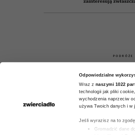
zainteresują zwłaszcz
PODRÓŻE
Greckie wys
Odpowiedzialne wykorzys
tłumów – 5
Wraz z
naszymi 1022 par
technologii jak pliki cook
znanych pere
wychodzenia naprzeciw oc
używa Twoich danych i w ja
idealne, gdy 
Jeśli wyrazisz na to zgod
spokojnych w
Gromadzić dane dot