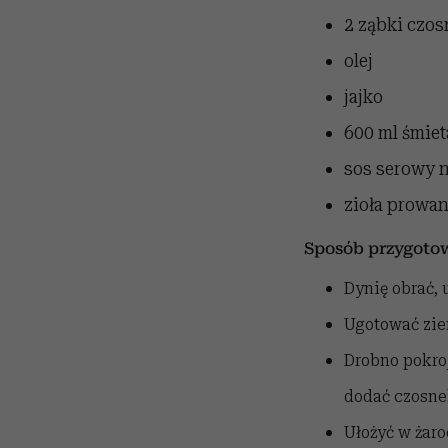
2 ząbki czo
olej
jajko
600 ml śmie
sos serowy 
zioła prowan
Sposób przygoto
Dynię obrać, 
Ugotować ziem
Drobno pokro
dodać czosnek
Ułożyć w żar