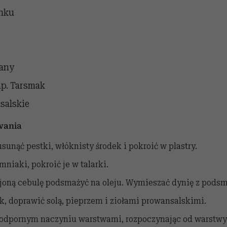
snku
tany
np. Tarsmak
salskie
wania
usunąć pestki, włóknisty środek i pokroić w plastry.
niaki, pokroić je w talarki.
joną cebulę podsmażyć na oleju. Wymieszać dynię z podsm
, doprawić solą, pieprzem i ziołami prowansalskimi.
oodpornym naczyniu warstwami, rozpoczynając od warstw