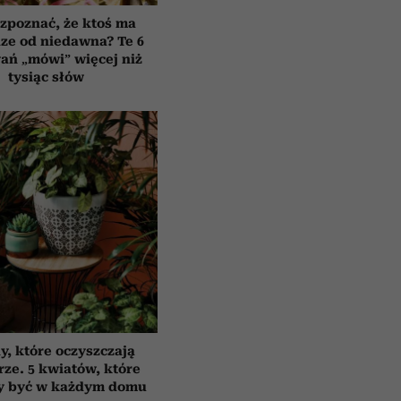
zpoznać, że ktoś ma
ze od niedawna? Te 6
ań „mówi” więcej niż
tysiąc słów
y, które oczyszczają
rze. 5 kwiatów, które
y być w każdym domu