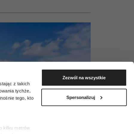
Zezwól na wszystkie
tając z takich
zowania tychże,
Spersonalizuj
ośnie tego, kto
o kilku metrów