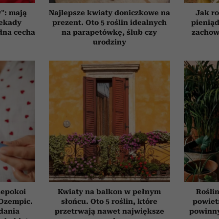
”: mają
Najlepsze kwiaty doniczkowe na
Jak ro
dekady
prezent. Oto 5 roślin idealnych
pieniąd
edna cecha
na parapetówkę, ślub czy
zachow
urodziny
iepokoi
Kwiaty na balkon w pełnym
Roślin
 Ozempic.
słońcu. Oto 5 roślin, które
powiet
dania
przetrwają nawet największe
powinn