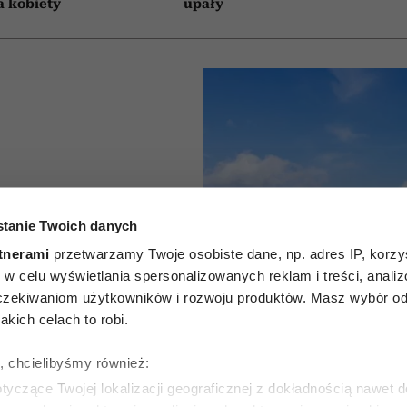
a kobiety
upały
py bez
tanie Twoich danych
 mniej
tnerami
przetwarzamy Twoje osobiste dane, np. adres IP, korzys
ie, w celu wyświetlania spersonalizowanych reklam i treści, anali
łek. Są
zekiwaniom użytkowników i rozwoju produktów. Masz wybór odn
kich celach to robi.
marzysz o
ę, chcielibyśmy również:
akacjach
yczące Twojej lokalizacji geograficznej z dokładnością nawet d