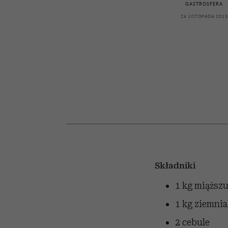
kawę z Kasią Miller”, s.
girls”
GASTROSFERA
odc. 7]
26 LISTOPADA 2013
Składniki
1 kg miąższu
1 kg ziemni
2 cebule