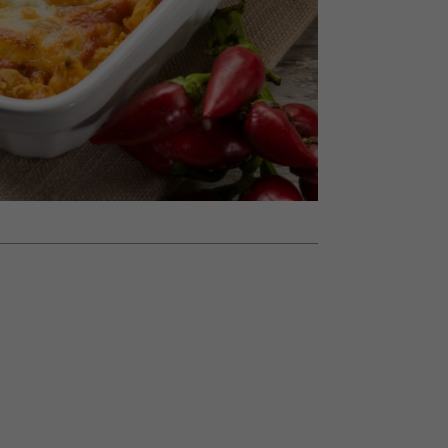
nił
relację z pieniędzmi
ane
zonu