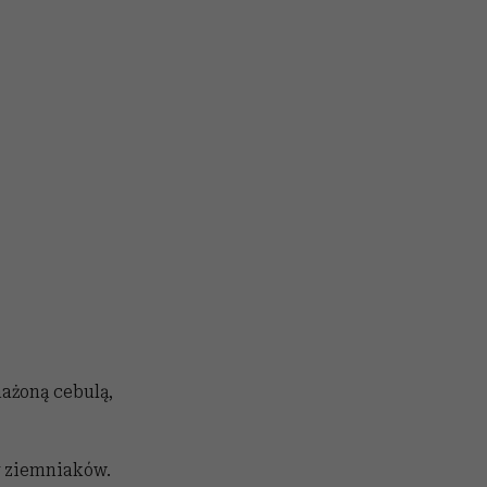
ażoną cebulą,
y ziemniaków.