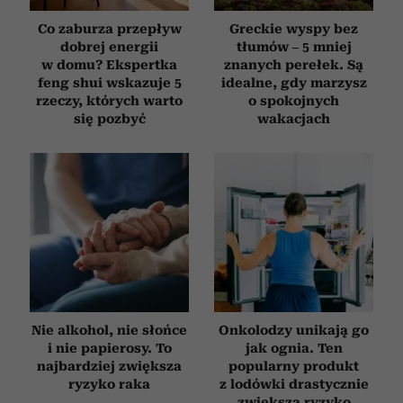
Co zaburza przepływ
Greckie wyspy bez
dobrej energii
tłumów – 5 mniej
w domu? Ekspertka
znanych perełek. Są
feng shui wskazuje 5
idealne, gdy marzysz
rzeczy, których warto
o spokojnych
się pozbyć
wakacjach
Nie alkohol, nie słońce
Onkolodzy unikają go
i nie papierosy. To
jak ognia. Ten
najbardziej zwiększa
popularny produkt
ryzyko raka
z lodówki drastycznie
zwiększa ryzyko