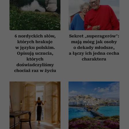
Partnerzy mogą połączyć te informacje z innymi danymi
otrzymanymi od Ciebie lub uzyskanymi podczas
korzystania z ich usług.
6 nordyckich słów,
Sekret „superagerów”:
których brakuje
mają mózg jak osoby
w języku polskim.
o dekady młodsze,
Opisują uczucia,
a łączy ich jedna cecha
których
charakteru
doświadczyliśmy
chociaż raz w życiu