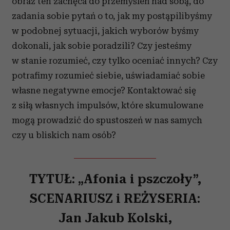
obraz ten zachęca do przemyśleń nad sobą, do
analizować ruch w naszej witrynie. Informacje o tym, jak
zadania sobie pytań o to, jak my postąpilibyśmy
korzystasz z naszej witryny, udostępniamy partnerom
w podobnej sytuacji, jakich wyborów byśmy
społecznościowym, reklamowym i analitycznym.
Partnerzy mogą połączyć te informacje z innymi danymi
dokonali, jak sobie poradzili? Czy jesteśmy
otrzymanymi od Ciebie lub uzyskanymi podczas
w stanie rozumieć, czy tylko oceniać innych? Czy
korzystania z ich usług.
potrafimy rozumieć siebie, uświadamiać sobie
własne negatywne emocje? Kontaktować się
z siłą własnych impulsów, które skumulowane
mogą prowadzić do spustoszeń w nas samych
czy u bliskich nam osób?
TYTUŁ: „Afonia i pszczoły”,
SCENARIUSZ i REŻYSERIA:
Jan Jakub Kolski,