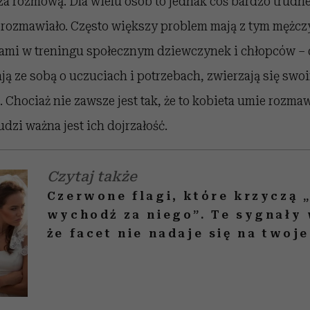
a rozmową. Dla wielu osób to jednak coś bardzo trudne
 rozmawiało. Często większy problem mają z tym mężczyź
icami w treningu społecznym dziewczynek i chłopców –
ją ze sobą o uczuciach i potrzebach, zwierzają się sw
i. Chociaż nie zawsze jest tak, że to kobieta umie rozmaw
dzi ważna jest ich dojrzałość.
Czytaj także
Czerwone flagi, które krzyczą 
wychodź za niego”. Te sygnały 
że facet nie nadaje się na twoj