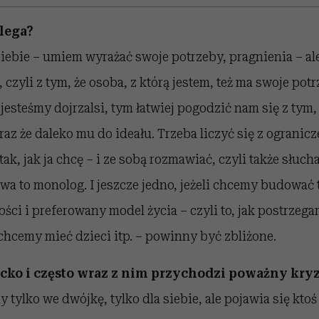
lega?
iebie – umiem wyrażać swoje potrzeby, pragnienia – ale 
 czyli z tym, że osoba, z którą jestem, też ma swoje potr
jesteśmy dojrzalsi, tym łatwiej pogodzić nam się z tym,
raz że daleko mu do ideału. Trzeba liczyć się z ogranicz
k, jak ja chcę – i ze sobą rozmawiać, czyli także słucha
a to monolog. I jeszcze jedno, jeżeli chcemy budować 
ości i preferowany model życia – czyli to, jak postrzega
chcemy mieć dzieci itp. – powinny być zbliżone.
ecko i często wraz z nim przychodzi poważny kry
y tylko we dwójkę, tylko dla siebie, ale pojawia się ktoś 