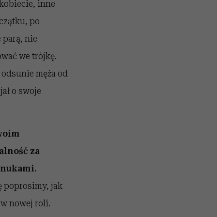
kobiecie, inne
czątku, po
 parą, nie
wać we trójkę.
i odsunie męża od
jał o swoje
swoim
alność za
 wnukami.
ę poprosimy, jak
w nowej roli.