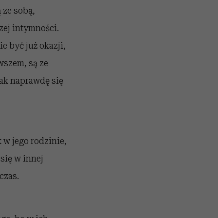
 ze sobą,
zej intymności.
e być już okazji,
wszem, są ze
tak naprawdę się
 w jego rodzinie,
się w innej
czas.