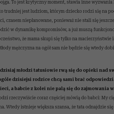
ojga. To jest krytyczny moment, stawia inne wyzwania 
o trudniej jest ludziom, którym dziecko rodzi się na po
ci, czasem nieplanowane, ponieważ nie stali się jeszcze
odzić w dynamikę kompromisów, a już muszą funkcjono
eczeństwo, że mama skupi się tylko na macierzyństwie 
 Młody mężczyzna na ogół sam nie będzie się wtedy dobi
dzisiaj młodzi tatusiowie rwą się do opieki nad 
óle dzisiejsi rodzice chcą sami brać odpowiedzi
ci, a babcie z kolei nie palą się do zajmowania
Młodzi rzeczywiście coraz częściej mówią do babci: My ci
a. Wtedy istnieje większa szansa, że tata odnajdzie się 