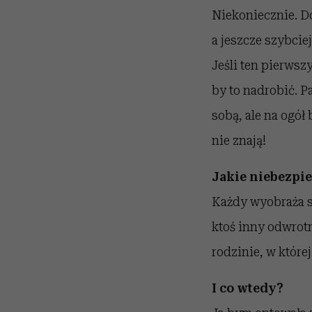
Niekoniecznie. Do
a jeszcze szybcie
Jeśli ten pierwsz
by to nadrobić. P
sobą, ale na ogół
nie znają!
Jakie niebezpie
Każdy wyobraża so
ktoś inny odwrotn
rodzinie, w które
I co wtedy?