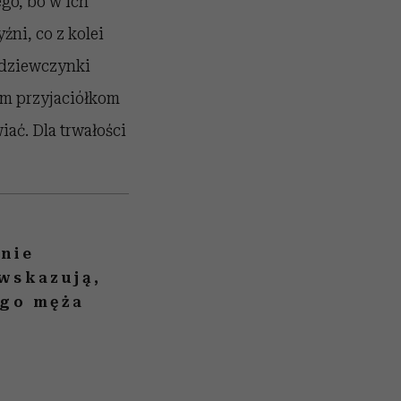
go, bo w ich
ni, co z kolei
 dziewczynki
oim przyjaciółkom
iać. Dla trwałości
„nie
wskazują,
ego męża