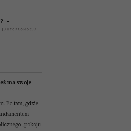
? –
r
też ma swoje
u. Bo tam, gdzie
 Fundamentem
olicznego „pokoju