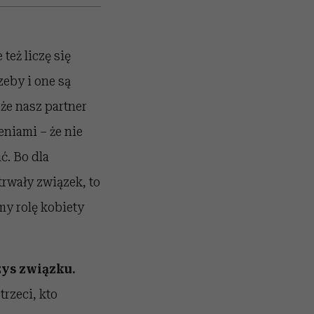
też liczę się
zeby i one są
 że nasz partner
eniami – że nie
ć. Bo dla
trwały związek, to
my rolę kobiety
zys związku.
trzeci, kto