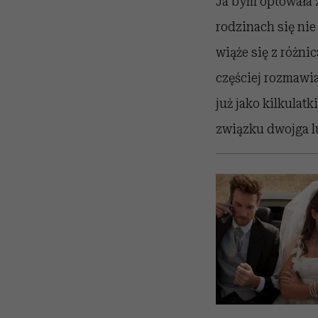
Ja bym optowała z
rodzinach się nie
wiąże się z różn
częściej rozmawia
już jako kilkulatk
związku dwojga lu