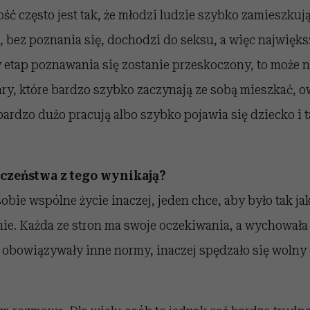
ść często jest tak, że młodzi ludzie szybko zamieszkują
j, bez poznania się, dochodzi do seksu, a więc najwięks
y etap poznawania się zostanie przeskoczony, to może ni
ary, które bardzo szybko zaczynają ze sobą mieszkać, o
 bardzo dużo pracują albo szybko pojawia się dziecko i 
czeństwa z tego wynikają?
bie wspólne życie inaczej, jeden chce, aby było tak jak
ie. Każda ze stron ma swoje oczekiwania, a wychowała 
j obowiązywały inne normy, inaczej spędzało się wolny 