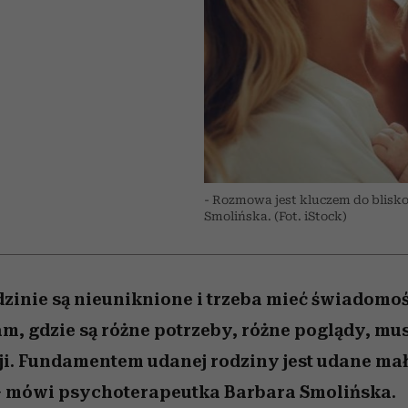
nice
edź
 5,
Wiemy, gdzie go kupić
zaskakujący faworyt
Miller s. 5, odc. 6]
sezon jesień–zima 2
- Rozmowa jest kluczem do blisk
Smolińska. (Fot. iStock)
zinie są nieuniknione i trzeba mieć świadomość,
am, gdzie są różne potrzeby, różne poglądy, mu
ji. Fundamentem udanej rodziny jest udane mał
 – mówi psychoterapeutka Barbara Smolińska.