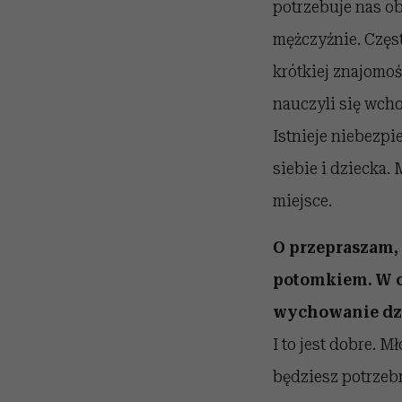
potrzebuje nas ob
mężczyźnie. Częst
krótkiej znajomoś
nauczyli się wch
Istnieje niebezpi
siebie i dziecka.
miejsce.
O przepraszam, 
potomkiem. W og
wychowanie dzie
I to jest dobre. 
będziesz potrzebn