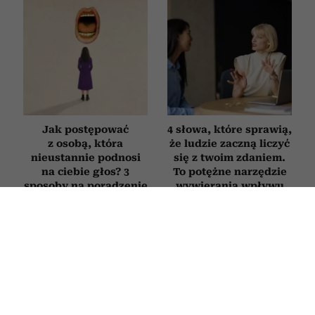
Jak postępować
4 słowa, które sprawią,
z osobą, która
że ludzie zaczną liczyć
nieustannie podnosi
się z twoim zdaniem.
na ciebie głos? 3
To potężne narzędzie
sposoby na poradzenie
wywierania wpływu
sobie z „krzykaczem”
PSYCHOLOGIA
6 „miłych” tekstów, których używają
manipulatorzy, żeby zdobyć nad tobą