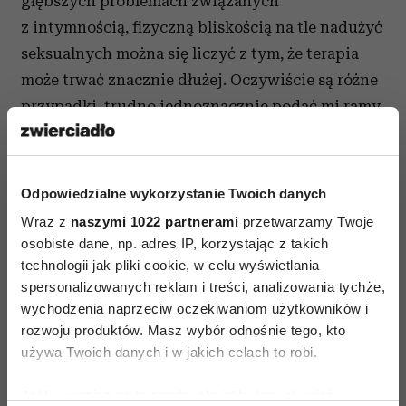
głębszych problemach związanych
z intymnością, fizyczną bliskością na tle nadużyć
seksualnych można się liczyć z tym, że terapia
może trwać znacznie dłużej. Oczywiście są różne
przypadki, trudno jednoznacznie podać mi ramy
czasowe. Czas trwania terapii określa terapeuta-
pacjent, problem i nurt, w którym specjalista
pracuje. Znaczącą rolę odgrywają tu też
Odpowiedzialne wykorzystanie Twoich danych
możliwości finansowe pacjenta, wizyty
Wraz z
naszymi 1022 partnerami
przetwarzamy Twoje
u seksuologa, edukatora seksualnego,
osobiste dane, np. adres IP, korzystając z takich
psychosekuologa są płatne i ich koszt to
technologii jak pliki cookie, w celu wyświetlania
spersonalizowanych reklam i treści, analizowania tychże,
przedział 130–250 zł.
wychodzenia naprzeciw oczekiwaniom użytkowników i
Czy są miejsca, gdzie pacjent może skorzystać
rozwoju produktów. Masz wybór odnośnie tego, kto
używa Twoich danych i w jakich celach to robi.
bezpłatnie z pomocy seksuologa?
Jeśli wyrazisz na to zgodę, chcielibyśmy również:
Jeżeli chodzi o lekarza seksuologa, warto o to