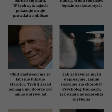
bardzo się stara.
nudzą. Wielu rodziców
W tych sytuacjach
będzie zaskoczonych
pokazuje swoje
prawdziwe oblicze
Clint Eastwood ma 96
Jak zatrzymać myśli
lat i nie lukruje
depresyjne, zanim
starości. Tych 5 zasad
rozwinie się choroba?
pomaga mu dobrze żyć
Psycholog tłumaczy,
mimo upływu lat
jak działa autokorekta
myślenia