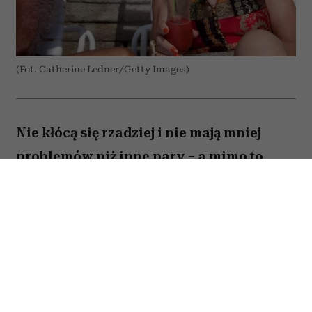
(Fot. Catherine Ledner/Getty Images)
Nie kłócą się rzadziej i nie mają mniej
problemów niż inne pary – a mimo to
zostają razem na dekady. Co naprawdę
odróżnia szczęśliwe małżeństwa po
pięćdziesiątce od tych, które się
rozpadają?
O sekret trwałych związków magazyn „Parade”