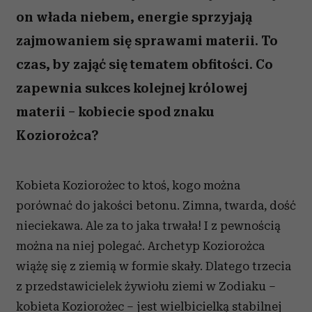
on włada niebem, energie sprzyjają
zajmowaniem się sprawami materii. To
czas, by zająć się tematem obfitości. Co
zapewnia sukces kolejnej królowej
materii – kobiecie spod znaku
Koziorożca?
Kobieta Koziorożec to ktoś, kogo można
porównać do jakości betonu. Zimna, twarda, dość
nieciekawa. Ale za to jaka trwała! I z pewnością
można na niej polegać. Archetyp Koziorożca
wiążę się z ziemią w formie skały. Dlatego trzecia
z przedstawicielek żywiołu ziemi w Zodiaku –
kobieta Koziorożec – jest wielbicielką stabilnej