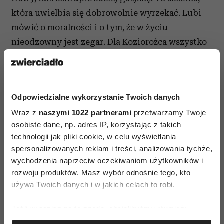
która uwielbia się dobrowolnie wyrzekać. Lubi
mówić o moralności i o tym, że w życiu
nieodzowny jest zegar. Dla Koziorożca wszystko
ma stosowne miejsce oraz czas. To, co istnieje
przez chwilę, w ogóle dla niej nie istnieje, woli
stany przewlekłe, chroniczne. Kobieta Koziorożec
Odpowiedzialne wykorzystanie Twoich danych
posiada umiejętność jasnego osądu, dlatego ona
Wraz z
naszymi 1022 partnerami
przetwarzamy Twoje
zawsze powie, jak jest naprawdę. Iluzje nie
osobiste dane, np. adres IP, korzystając z takich
zaciemniają jej obrazu rzeczywistości. Prawda,
technologii jak pliki cookie, w celu wyświetlania
tylko ona się dla niej liczy. Jest w tym surowa,
spersonalizowanych reklam i treści, analizowania tychże,
cechuje ją zimny krytycyzm. Nie zna pojęcia
wychodzenia naprzeciw oczekiwaniom użytkowników i
nudy, bo wcale nie pragnie zmiany. Jak
rozwoju produktów. Masz wybór odnośnie tego, kto
używa Twoich danych i w jakich celach to robi.
wszystkie znaki ziemskie boi się jej. Można się od
niej uczyć cierpliwości, powagi, koncentracji,
Jeśli wyrazisz na to zgodę, chcielibyśmy również:
odpowiedzialności. I przede wszystkim
Gromadzić dane dotyczące Twojej lokalizacji