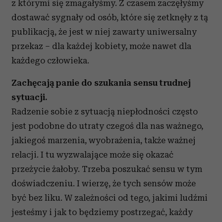
Wykorzystujemy pliki cookie do spersonalizowania treści
z którymi się zmagałyśmy. Z czasem zaczęłyśmy
i reklam, aby oferować funkcje społecznościowe i
dostawać sygnały od osób, które się zetknęły z tą
analizować ruch w naszej witrynie. Informacje o tym, jak
publikacją, że jest w niej zawarty uniwersalny
korzystasz z naszej witryny, udostępniamy partnerom
przekaz – dla każdej kobiety, może nawet dla
społecznościowym, reklamowym i analitycznym.
każdego człowieka.
Partnerzy mogą połączyć te informacje z innymi danymi
otrzymanymi od Ciebie lub uzyskanymi podczas
Zachęcają panie do szukania sensu trudnej
korzystania z ich usług.
sytuacji.
Radzenie sobie z sytuacją niepłodności często
jest podobne do utraty czegoś dla nas ważnego,
jakiegoś marzenia, wyobrażenia, także ważnej
relacji. I tu wyzwalające może się okazać
przeżycie żałoby. Trzeba poszukać sensu w tym
doświadczeniu. I wierzę, że tych sensów może
być bez liku. W zależności od tego, jakimi ludźmi
jesteśmy i jak to będziemy postrzegać, każdy