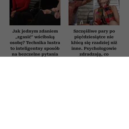
Jak jednym zdaniem
Szczęśliwe pary po
„zgasić” wścibską
pięćdziesiątce nie
osobę? Technika lustra
kłócą się rzadziej niż
to inteligentny sposób
inne. Psychologowie
na bezczelne pytania
zdradzają, co
naprawdę je wyróżnia
Jak zatrzymać myśli
Jak zachowuje się