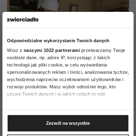
Odpowiedzialne wykorzystanie Twoich danych
Wraz z
naszymi 1022 partnerami
przetwarzamy Twoje
osobiste dane, np. adres IP, korzystając z takich
technologii jak pliki cookie, w celu wyświetlania
spersonalizowanych reklam i treści, analizowania tychże,
materiały prasowe
wychodzenia naprzeciw oczekiwaniom użytkowników i
rozwoju produktów. Masz wybór odnośnie tego, kto
„Make food, not war” to jedna z najważniejszych
używa Twoich danych i w jakich celach to robi.
sekcji filmowych kina kulinarnego na festiwalu
PGNiG TRANSATLANTYK w Łodzi (który odbył
Jeśli wyrazisz na to zgodę, chcielibyśmy również:
się 23–30 czerwca). Widzowie oprócz seansów
Gromadzić dane dotyczące Twojej lokalizacji
Zezwól na wszystkie
geograficznej z dokładnością nawet do kilku metrów
filmowych wzięli udział w kolacjach
Identyfikować Twoje urządzenie, aktywnie
inspirowanych obrazami filmowymi. Na festiwalu