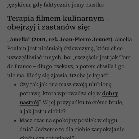
językiem, gdy faktycznie jemy ciastko.
Terapia filmem kulinarnym –
obejrzyj i zastanów się:
„Amelia” (2001, reż. Jean-Pierre Jeunet).
Amelia
Poulain jest nieśmiałą dziewczyną, która chce
uszczęśliwiać innych, bo: „szczęście jest jak Tour
de France – długo czekasz, a potem chwila i go
nie ma. Kiedy się zjawia, trzeba je łapać”.
Czy tak jak ona masz swoją ulubioną
potrawę, która wprowadza cię w
dobry
nastrój
? W jej przypadku to crème brule,
a jak jest u ciebie?
Masz czas na spokojny posiłek w ciągu
dnia? Jedzenie to dla ciebie zaspokajanie
głodu czy coś więcej?