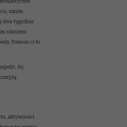
erealistyczne
zecz, zanim
j dwa tygodnie
oim zdaniem
wały. Pomoże ci to
spekt. Jej
 czerpią
atu, aktywności
zkańcy tej wyspy