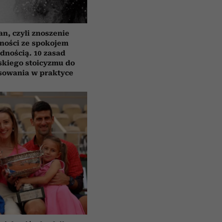
n, czyli znoszenie
ności ze spokojem
odnością. 10 zasad
skiego stoicyzmu do
sowania w praktyce