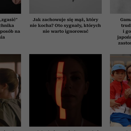
„zgasić”
Jak zachowuje się mąż, który
Gama
chnika
nie kocha? Oto sygnały, których
trud
 sposób na
nie warto ignorować
i g
nia
japoń
zasto