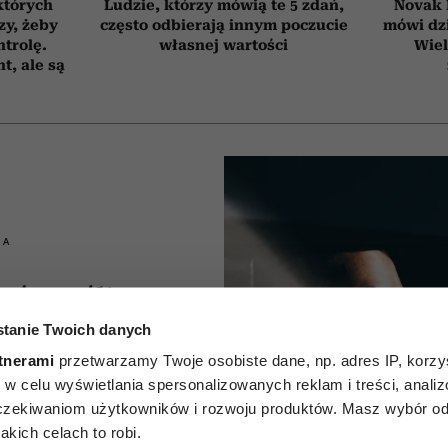
których
Ludzie, którzy mówią te 5 zdań,
Novak 
zy, żeby
często odbierają innym poczucie
mówi dzi
trolę.
własnej wartości
Wiel
t, ale są
IA
ać myśli
tanie Twoich danych
 zanim
tnerami
przetwarzamy Twoje osobiste dane, np. adres IP, korzys
choroba?
ie, w celu wyświetlania spersonalizowanych reklam i treści, anali
zekiwaniom użytkowników i rozwoju produktów. Masz wybór odn
umaczy,
kich celach to robi.