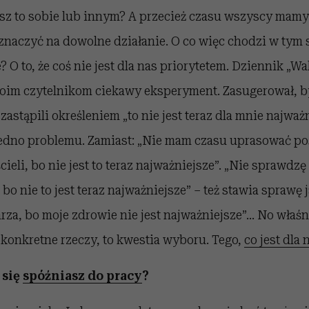
isz to sobie lub innym? A przecież czasu wszyscy mamy
znaczyć na dowolne działanie. O co więc chodzi w tym 
O to, że coś nie jest dla nas priorytetem. Dziennik „Wal
im czytelnikom ciekawy eksperyment. Zasugerował, 
astąpili określeniem „to nie jest teraz dla mnie najważn
sedno problemu. Zamiast: „Nie mam czasu uprasować po
ieli, bo nie jest to teraz najważniejsze”. „Nie sprawdzę
 nie to jest teraz najważniejsze” – też stawia sprawę ja
arza, bo moje zdrowie nie jest najważniejsze”… No właśni
konkretne rzeczy, to kwestia wyboru. Tego,
co jest dla
 się
spóźniasz do pracy
?