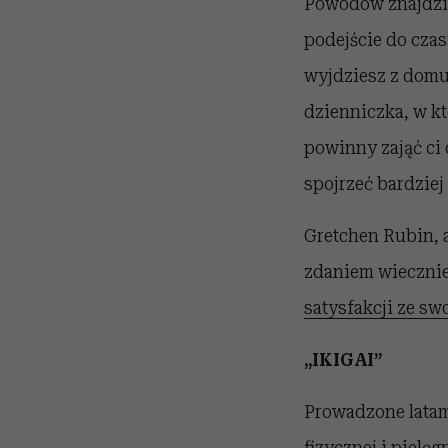
Powodów znajdzie
podejście do czasu
wyjdziesz z domu
dzienniczka, w k
powinny zająć ci 
spojrzeć bardziej
Gretchen Rubin, a
zdaniem wiecznie 
satysfakcji ze swo
„IKIGAI”
Prowadzone latam
fizycznej i pielę