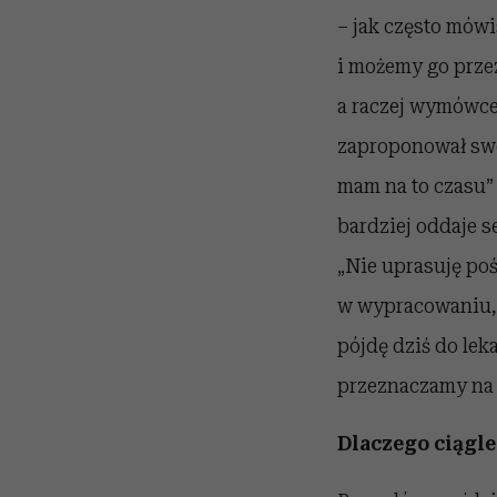
– jak często mów
i możemy go prze
a raczej wymówce? 
zaproponował swo
mam na to czasu” z
bardziej oddaje 
„Nie uprasuję pośc
w wypracowaniu, bo
pójdę dziś do lek
przeznaczamy na 
Dlaczego ciągle