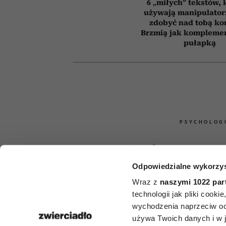
6 „miłych” tekstów, 
używają manipulator
zdobyć nad tobą kon
Brzmią jak komplemen
pułapką
PSYCHOLOG
Jak zatrzym
Odpowiedzialne wykorzys
depresyjne,
Wraz z
naszymi 1022 par
rozwinie się 
technologii jak pliki cook
wychodzenia naprzeciw oc
Psycholog tł
używa Twoich danych i w ja