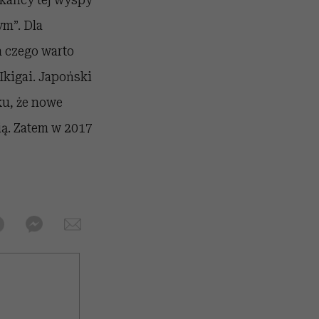
ym”. Dla
la czego warto
„Ikigai. Japoński
ku, że nowe
ią. Zatem w 2017