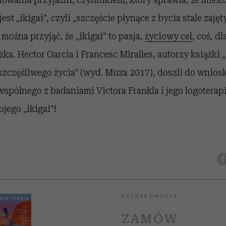
jest „ikigai”, czyli „szczęście płynące z bycia stale zajęt
można przyjąć, że „ikigai” to pasja,
życiowy cel
, coś, d
ka. Hector Garcia i Francesc Miralles, autorzy książki 
 szczęśliwego życia” (wyd. Muza 2017), doszli do wnios
wspólnego z badaniami Victora Frankla i jego logoterap
jego „ikigai”!
AUTOPROMOCJA
ZAMÓW