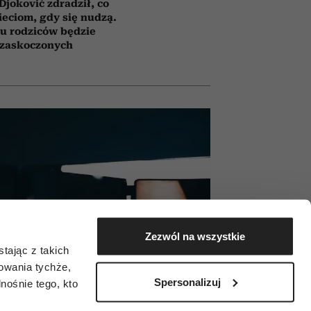
Djoković zdradził, co
eciom, gdy się nudzą.
u rodziców będzie
zaskoczonych
Zezwól na wszystkie
tając z takich
zowania tychże,
Spersonalizuj
ośnie tego, kto