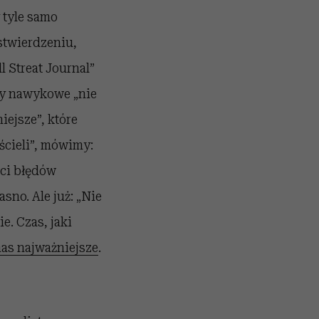
 tyle samo
stwierdzeniu,
l Streat Journal”
by nawykowe „nie
iejsze”, które
ścieli”, mówimy:
 ci błędów
sno. Ale już: „Nie
e. Czas, jaki
 nas najważniejsze
.