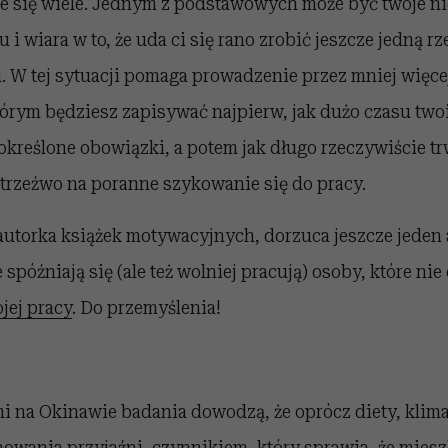
 się wiele. Jednym z podstawowych może być twoje ni
 i wiara w to, że uda ci się rano zrobić jeszcze jedną r
. W tej sytuacji pomaga prowadzenie przez mniej więce
tórym będziesz zapisywać najpierw, jak dużo czasu tw
określone obowiązki, a potem jak długo rzeczywiście tr
 trzeźwo na poranne szykowanie się do pracy.
utorka książek motywacyjnych, dorzuca jeszcze jeden a
spóźniają się (ale też wolniej pracują) osoby, które nie
jej pracy
. Do przemyślenia!
i na Okinawie badania dowodzą, że oprócz diety, klim
gnowania przyjaźni, czynnikiem, który sprawia, że mies